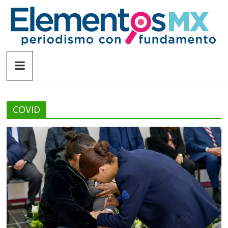
Saltar
al
contenido
Elementosmx
Periodismo
con
fundamento
COVID