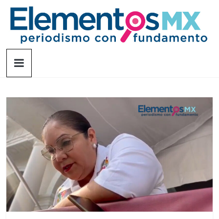
Saltar
al
contenido
Elementosmx
Periodismo
con
fundamento