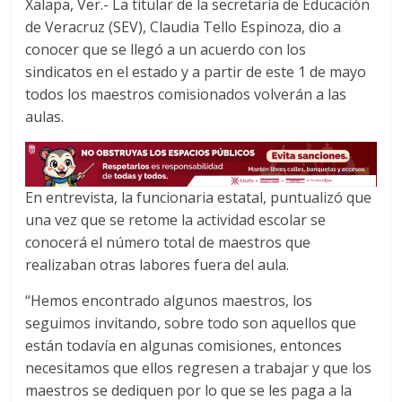
Xalapa, Ver.- La titular de la secretaría de Educación
b
t
s
de Veracruz (SEV), Claudia Tello Espinoza, dio a
o
e
A
conocer que se llegó a un acuerdo con los
o
r
p
sindicatos en el estado y a partir de este 1 de mayo
k
p
todos los maestros comisionados volverán a las
aulas.
En entrevista, la funcionaria estatal, puntualizó que
una vez que se retome la actividad escolar se
conocerá el número total de maestros que
realizaban otras labores fuera del aula.
“Hemos encontrado algunos maestros, los
seguimos invitando, sobre todo son aquellos que
están todavía en algunas comisiones, entonces
necesitamos que ellos regresen a trabajar y que los
maestros se dediquen por lo que se les paga a la