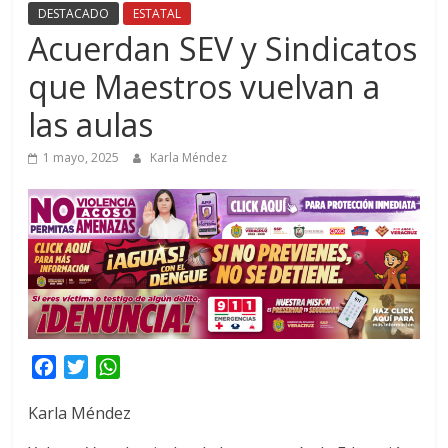
DESTACADO
ESTATAL
Acuerdan SEV y Sindicatos
que Maestros vuelvan a
las aulas
1 mayo, 2025
Karla Méndez
F
T
W
a
w
h
Karla Méndez
c
i
a
e
t
t