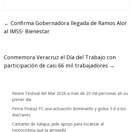
a
w
h
c
i
a
e
t
t
←
Confirma Gobernadora llegada de Ramos Alor
b
t
s
al IMSS- Bienestar
o
e
A
o
r
p
k
p
Conmemora Veracruz el Día del Trabajo con
participación de casi 66 mil trabajadores
→
Reúne Festival del Mar 2026 a más de 25 mil personas en su
primer día
Firma Piratas FC una actuación dominante y golea 3-0 a los
Alacranes
Cantante de Xalapa, pide apoyo para localizar al
motociclista que la atropelló