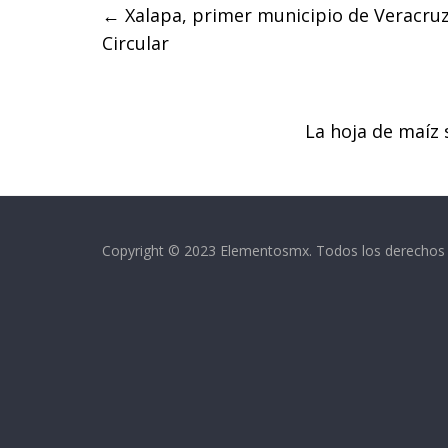
←
Xalapa, primer municipio de Veracruz
b
t
s
Circular
o
e
A
o
r
p
k
p
La hoja de maíz 
Copyright © 2023 Elementosmx. Todos los derechos