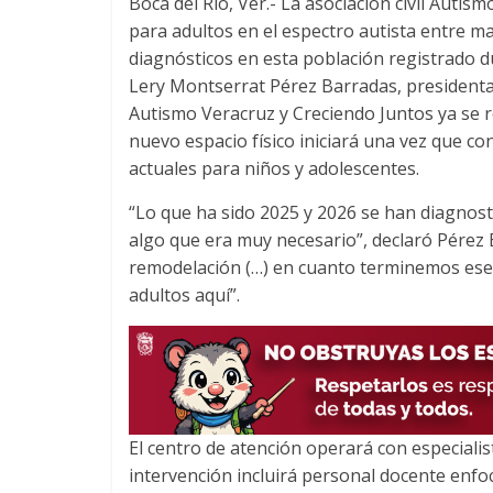
Boca del Río, Ver.- La asociación civil Auti
c
i
a
para adultos en el espectro autista entre ma
e
t
t
diagnósticos en esta población registrado d
b
t
s
o
e
A
Lery Montserrat Pérez Barradas, presidenta 
o
r
p
Autismo Veracruz y Creciendo Juntos ya se re
k
p
nuevo espacio físico iniciará una vez que co
actuales para niños y adolescentes.
“Lo que ha sido 2025 y 2026 se han diagnost
algo que era muy necesario”, declaró Pérez 
remodelación (…) en cuanto terminemos ese
adultos aquí”.
El centro de atención operará con especialist
intervención incluirá personal docente enfoc