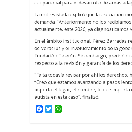
ocupacional para el desarrollo de áreas adap
La entrevistada explicó que la asociación mo
demanda. “Anteriormente no los recibíamos, 
actualmente, este 2026, ya diagnosticamos y
En el ámbito institucional, Pérez Barradas 
de Veracruz y el involucramiento de la gobe
Fundación Teletón. Sin embargo, precisó qu
respecto a la revisión y garantía de los der
“Falta todavía revisar por ahí los derechos, 
“Creo que estamos avanzando a pasos lentos,
importa el lugar, el nombre, lo que importa 
autista en este caso”, finalizó.
F
T
W
a
w
h
c
i
a
e
t
t