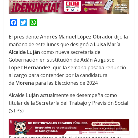
F
T
W
a
w
h
El presidente
Andrés Manuel López Obrador
dijo la
c
i
a
mañana de este lunes que designó a
Luisa María
e
t
t
Alcalde Luján
b
t
s
como nueva secretaría de
o
e
A
Gobernación en sustitución de
Adán Augusto
o
r
p
López Hernández
, que la semana pasada renunció
k
p
al cargo para contender por la candidatura
de
Morena
para las Elecciones de 2024.
Alcalde Luján actualmente se desempeña como
titular de la Secretaría del Trabajo y Previsión Social
(STPS).