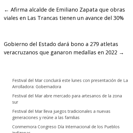
e
t
t
←
Afirma alcalde de Emiliano Zapata que obras
b
t
s
viales en Las Trancas tienen un avance del 30%
o
e
A
o
r
p
k
p
Gobierno del Estado dará bono a 279 atletas
veracruzanos que ganaron medallas en 2022
→
Festival del Mar concluirá este lunes con presentación de La
Arrolladora: Gobernadora
Festival del Mar abre mercado para artesanos de la zona
sur
Festival del Mar lleva juegos tradicionales a nuevas
generaciones y reúne a las familias
Conmemora Congreso Día Internacional de los Pueblos
Indígenas