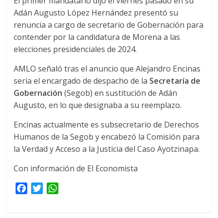
El primer mandatario dijo el viernes pasado en su
Adán Augusto López Hernández presentó su
renuncia a cargo de secretario de Gobernación para
contender por la candidatura de Morena a las
elecciones presidenciales de 2024.
AMLO señaló tras el anuncio que Alejandro Encinas
sería el encargado de despacho de la
Secretaría de
Gobernación
(Segob) en sustitución de Adán
Augusto, en lo que designaba a su reemplazo.
Encinas actualmente es subsecretario de Derechos
Humanos de la Segob y encabezó la Comisión para
la Verdad y Acceso a la Justicia del Caso Ayotzinapa.
Con información de El Economista
F
T
W
a
w
h
c
i
a