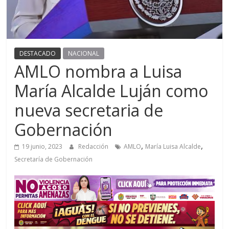
DESTACADO
NACIONAL
AMLO nombra a Luisa
María Alcalde Luján como
nueva secretaria de
Gobernación
,
,
19 junio, 2023
Redacción
AMLO
María Luisa Alcalde
Secretaría de Gobernación