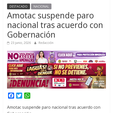
DESTACADO
NACIONAL
Amotac suspende paro
nacional tras acuerdo con
Gobernación
23 junio, 2026
Redacción
F
T
W
a
w
h
Amotac suspende paro nacional tras acuerdo con
c
i
a