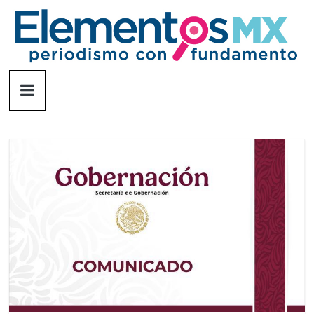
Saltar
al
contenido
Elementosmx
Periodismo
con
fundamento