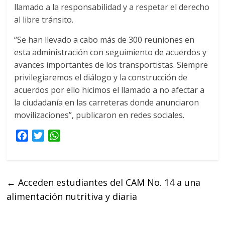
llamado a la responsabilidad y a respetar el derecho
al libre tránsito.
“Se han llevado a cabo más de 300 reuniones en
esta administración con seguimiento de acuerdos y
avances importantes de los transportistas. Siempre
privilegiaremos el diálogo y la construcción de
acuerdos por ello hicimos el llamado a no afectar a
la ciudadanía en las carreteras donde anunciaron
movilizaciones”, publicaron en redes sociales.
F
T
W
a
w
h
c
i
a
e
t
t
←
Acceden estudiantes del CAM No. 14 a una
b
t
s
alimentación nutritiva y diaria
o
e
A
o
r
p
k
p