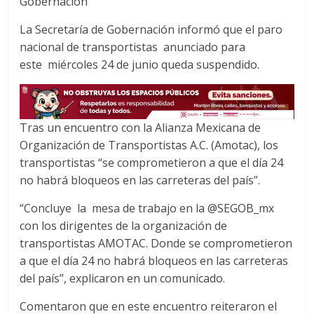
Gobernación
e
t
t
b
t
s
La Secretaría de Gobernación informó que el paro
o
e
A
nacional de transportistas anunciado para
o
r
p
este miércoles 24 de junio queda suspendido.
k
p
Tras un encuentro con la Alianza Mexicana de
Organización de Transportistas A.C. (Amotac), los
transportistas “se comprometieron a que el día 24
no habrá bloqueos en las carreteras del país”.
“Concluye la mesa de trabajo en la @SEGOB_mx
con los dirigentes de la organización de
transportistas AMOTAC. Donde se comprometieron
a que el día 24 no habrá bloqueos en las carreteras
del país”, explicaron en un comunicado.
Comentaron que en este encuentro reiteraron el