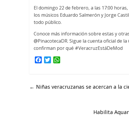
El domingo 22 de febrero, a las 17:00 horas, 
los músicos Eduardo Salmerón y Jorge Casti
todo público.
Conoce más información sobre estas y otras a
@PinacotecaDR. Sigue la cuenta oficial de la
confirman por qué #VeracruzEstáDeMod
F
T
W
a
w
h
c
i
a
e
t
t
←
Niñas veracruzanas se acercan a la c
b
t
s
o
e
A
o
r
p
k
p
Habilita Aquar