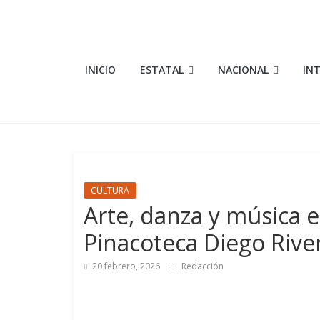
Saltar
al
contenido
Elementosmx
INICIO
ESTATAL
NACIONAL
IN
Periodismo
con
fundamento
CULTURA
Arte, danza y música e
Pinacoteca Diego Rive
20 febrero, 2026
Redacción