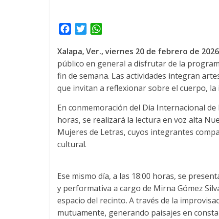
F
T
W
a
w
h
Xalapa, Ver., viernes 20 de febrero de 2026
c
i
a
público en general a disfrutar de la program
e
t
t
fin de semana. Las actividades integran artes
b
t
s
o
e
A
que invitan a reflexionar sobre el cuerpo, la
o
r
p
En conmemoración del Día Internacional de l
k
p
horas, se realizará la lectura en voz alta Nu
Mujeres de Letras, cuyos integrantes compart
cultural.
Ese mismo día, a las 18:00 horas, se presen
y performativa a cargo de Mirna Gómez Silva
espacio del recinto. A través de la improvisa
mutuamente, generando paisajes en consta