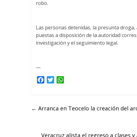
robo.
Las personas detenidas, la presunta droga,
puestas a disposición de la autoridad corres
investigación y el seguimiento legal.
—
F
T
W
a
w
h
c
i
a
e
t
t
←
Arranca en Teocelo la creación del arc
b
t
s
o
e
A
o
r
p
k
p
Veracruz alista el regreso a clases 