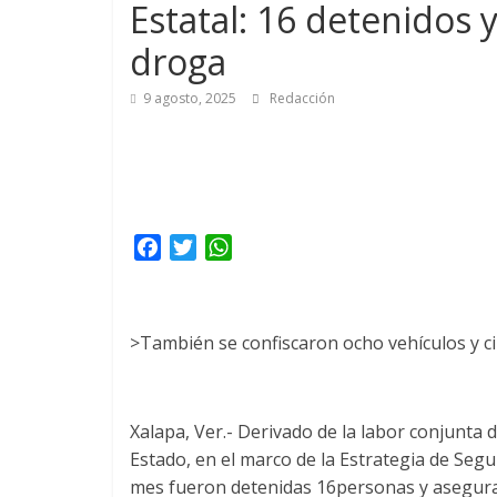
Estatal: 16 detenidos
droga
9 agosto, 2025
Redacción
F
T
W
a
w
h
c
i
a
e
t
t
>También se confiscaron ocho vehículos y ci
b
t
s
o
e
A
o
r
p
Xalapa, Ver.- Derivado de la labor conjunta de
k
p
Estado, en el marco de la Estrategia de Segur
mes fueron detenidas 16personas y asegurada