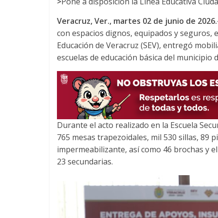
>
Pone a disposición la Línea Educativa Ciud
c
i
a
e
t
t
Veracruz, Ver., martes 02 de junio de 2026.
b
t
s
con espacios dignos, equipados y seguros, el
o
e
A
Educación de Veracruz (SEV), entregó mobilia
o
r
p
escuelas de educación básica del municipio 
k
p
Durante el acto realizado en la Escuela Sec
765 mesas trapezoidales, mil 530 sillas, 89 
impermeabilizante, así como 46 brochas y el
23 secundarias.