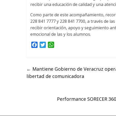
recibir una educación de calidad y una aten
Como parte de este acompañamiento, recordó
228 841 7777 y 228 841 7700, a través de la
recibir orientación, apoyo y seguimiento ant
emocional de las y los alumnos.
F
T
W
a
w
h
c
i
a
e
t
t
←
Mantiene Gobierno de Veracruz operat
b
t
s
libertad de comunicadora
o
e
A
o
r
p
k
p
Performance SORECER 360°.