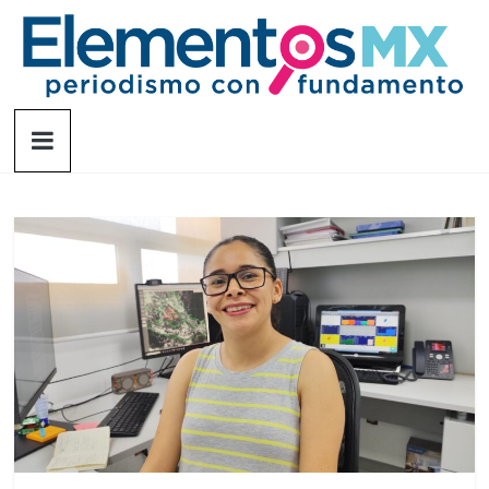
Saltar
al
contenido
Elementosmx
Periodismo
con
fundamento