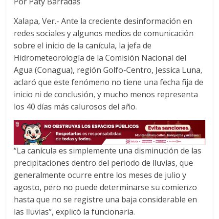
Por Paty Barradas
c
i
a
e
t
t
Xalapa, Ver.- Ante la creciente desinformación en
b
t
s
redes sociales y algunos medios de comunicación
o
e
A
sobre el inicio de la canícula, la jefa de
o
r
p
Hidrometeorología de la Comisión Nacional del
k
p
Agua (Conagua), región Golfo-Centro, Jessica Luna,
aclaró que este fenómeno no tiene una fecha fija de
inicio ni de conclusión, y mucho menos representa
los 40 días más calurosos del año.
“La canícula es simplemente una disminución de las
precipitaciones dentro del periodo de lluvias, que
generalmente ocurre entre los meses de julio y
agosto, pero no puede determinarse su comienzo
hasta que no se registre una baja considerable en
las lluvias”, explicó la funcionaria.