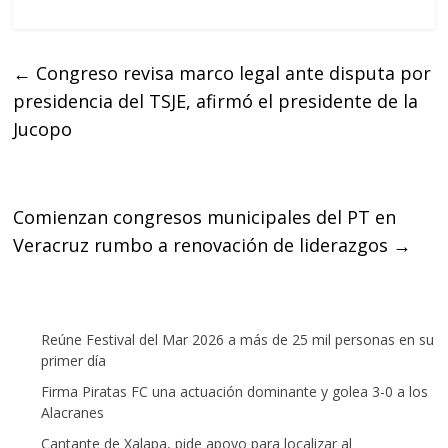
a
w
h
c
i
a
e
t
t
←
Congreso revisa marco legal ante disputa por
b
t
s
presidencia del TSJE, afirmó el presidente de la
o
e
A
o
r
p
Jucopo
k
p
Comienzan congresos municipales del PT en
Veracruz rumbo a renovación de liderazgos
→
Reúne Festival del Mar 2026 a más de 25 mil personas en su
primer día
Firma Piratas FC una actuación dominante y golea 3-0 a los
Alacranes
Cantante de Xalapa, pide apoyo para localizar al