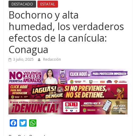
DESTACADO
ESTATAL
Bochorno y alta
humedad, los verdaderos
efectos de la canícula:
Conagua
3 julio, 2025
Redacción
F
T
W
a
w
h