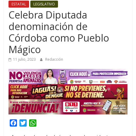
ESTATAL
LEGISLATIVO
Celebra Diputada
denominación de
Córdoba como Pueblo
Mágico
11 julio, 2023
Redacción
F
T
W
a
w
h