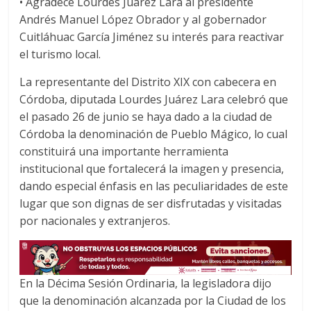
• Agradece Lourdes Juárez Lara al presidente
c
i
a
Andrés Manuel López Obrador y al gobernador
e
t
t
Cuitláhuac García Jiménez su interés para reactivar
b
t
s
o
e
A
el turismo local.
o
r
p
La representante del Distrito XIX con cabecera en
k
p
Córdoba, diputada Lourdes Juárez Lara celebró que
el pasado 26 de junio se haya dado a la ciudad de
Córdoba la denominación de Pueblo Mágico, lo cual
constituirá una importante herramienta
institucional que fortalecerá la imagen y presencia,
dando especial énfasis en las peculiaridades de este
lugar que son dignas de ser disfrutadas y visitadas
por nacionales y extranjeros.
En la Décima Sesión Ordinaria, la legisladora dijo
que la denominación alcanzada por la Ciudad de los