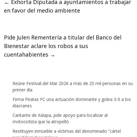
←
Exhorta Diputada a ayuntamientos a trabajar
b
t
s
en favor del medio ambiente
o
e
A
o
r
p
k
p
Pide Julen Rementería a titular del Banco del
Bienestar aclare los robos a sus
cuentahabientes
→
Reúne Festival del Mar 2026 a más de 25 mil personas en su
primer día
Firma Piratas FC una actuación dominante y golea 3-0 a los
Alacranes
Cantante de Xalapa, pide apoyo para localizar al
motociclista que la atropelló
Restituyen inmueble a víctimas del denominado “cártel