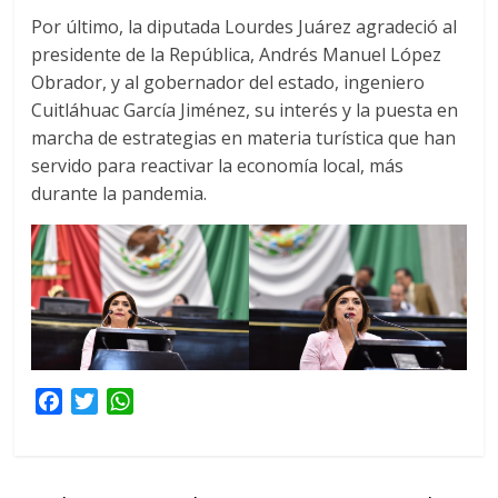
Por último, la diputada Lourdes Juárez agradeció al
presidente de la República, Andrés Manuel López
Obrador, y al gobernador del estado, ingeniero
Cuitláhuac García Jiménez, su interés y la puesta en
marcha de estrategias en materia turística que han
servido para reactivar la economía local, más
durante la pandemia.
F
T
W
a
w
h
c
i
a
e
t
t