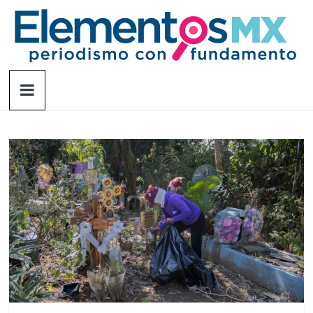
Saltar
al
contenido
Elementosmx
Periodismo
con
fundamento