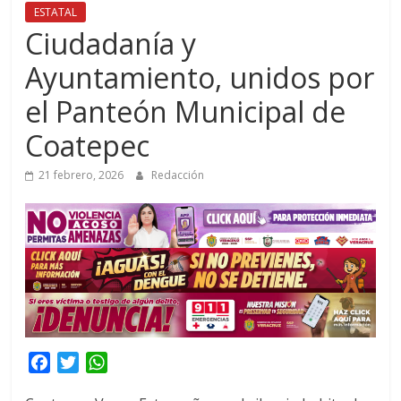
ESTATAL
Ciudadanía y
Ayuntamiento, unidos por
el Panteón Municipal de
Coatepec
21 febrero, 2026
Redacción
F
T
W
a
w
h