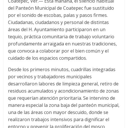
Coatepec, Ver.— Esta mañana, el silencio habitual
c
i
a
del Panteón Municipal de Coatepec fue sustituido
e
t
t
por el sonido de escobas, palas y pasos firmes.
b
t
s
o
e
A
Ciudadanas, ciudadanos y personal de distintas
o
r
p
áreas del H. Ayuntamiento participaron en un
k
p
tequio, práctica comunitaria de trabajo voluntario
profundamente arraigada en nuestras tradiciones,
que convoca a colaborar por el bien común y el
cuidado de los espacios compartidos.
Desde los primeros minutos, cuadrillas integradas
por vecinos y trabajadores municipales
desarrollaron labores de limpieza general, retiro de
residuos acumulados y acondicionamiento de zonas
que requerían atención prioritaria. Se intervino de
manera especial la zona baja del panteón municipal,
una de las áreas con mayor descuido, donde se
realizaron trabajos intensivos para dignificar el
entorno y prevenir la proliferación del mosco