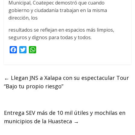
Municipal, Coatepec demostró que cuando
gobierno y ciudadanía trabajan en la misma
dirección, los
resultados se reflejan en espacios más limpios,
seguros y dignos para todas y todos.
F
T
W
a
w
h
c
i
a
e
t
t
←
Llegan JNS a Xalapa con su espectacular Tour
b
t
s
“Bajo tu propio riesgo”
o
e
A
o
r
p
k
p
Entrega SEV más de 10 mil útiles y mochilas en
municipios de la Huasteca
→