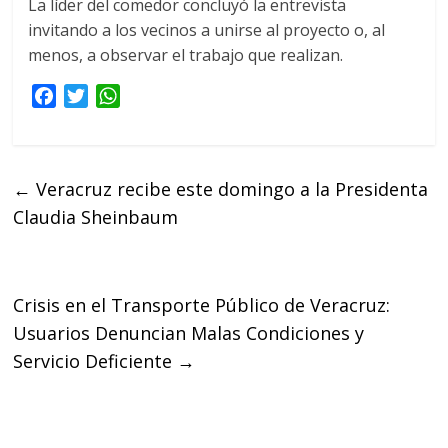
La líder del comedor concluyó la entrevista
invitando a los vecinos a unirse al proyecto o, al
menos, a observar el trabajo que realizan.
F
T
W
a
w
h
c
i
a
e
t
t
←
Veracruz recibe este domingo a la Presidenta
b
t
s
Claudia Sheinbaum
o
e
A
o
r
p
k
p
Crisis en el Transporte Público de Veracruz:
Usuarios Denuncian Malas Condiciones y
Servicio Deficiente
→