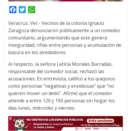
F
T
W
a
w
h
Veracruz, Ver.- Vecinos de la colonia Ignacio
c
i
a
Zaragoza denunciaron públicamente a un comedor
e
t
t
comunitario, argumentando que este genera
b
t
s
o
e
A
inseguridad, riñas entre personas y acumulación de
o
r
p
basura en los alrededores.
k
p
Al respecto, la señora Leticia Morales Barradas,
responsable del comedor social, rechazó las
acusaciones. En entrevista, calificó a los quejosos
como personas “negativas y envidiosas” que “no
quieren mover un dedo”. Afirmó que el comedor
atiende a entre 120 y 150 personas sin hogar los
días lunes, miércoles y viernes.