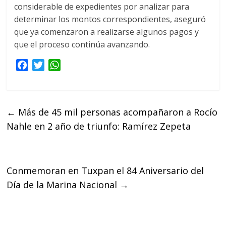
considerable de expedientes por analizar para
determinar los montos correspondientes, aseguró
que ya comenzaron a realizarse algunos pagos y
que el proceso continúa avanzando.
F
T
W
a
w
h
c
i
a
e
t
t
←
Más de 45 mil personas acompañaron a Rocío
b
t
s
Nahle en 2 año de triunfo: Ramírez Zepeta
o
e
A
o
r
p
k
p
Conmemoran en Tuxpan el 84 Aniversario del
Día de la Marina Nacional
→