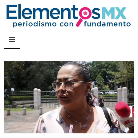
Saltar
al
contenido
Elementosmx
Periodismo
con
fundamento