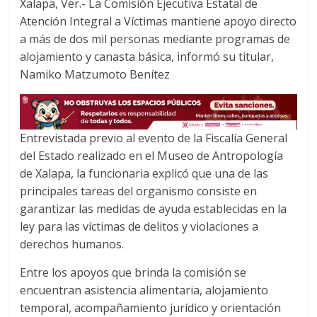
Xalapa, Ver.- La Comisión Ejecutiva Estatal de
b
t
s
Atención Integral a Víctimas mantiene apoyo directo
o
e
A
a más de dos mil personas mediante programas de
o
r
p
alojamiento y canasta básica, informó su titular,
k
p
Namiko Matzumoto Benítez
Entrevistada previo al evento de la Fiscalía General
del Estado realizado en el Museo de Antropología
de Xalapa, la funcionaria explicó que una de las
principales tareas del organismo consiste en
garantizar las medidas de ayuda establecidas en la
ley para las víctimas de delitos y violaciones a
derechos humanos.
Entre los apoyos que brinda la comisión se
encuentran asistencia alimentaria, alojamiento
temporal, acompañamiento jurídico y orientación