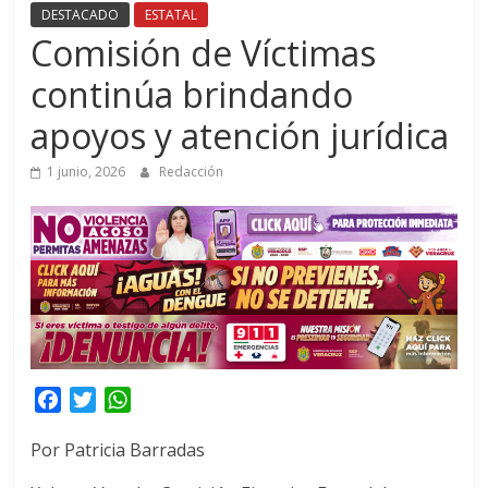
DESTACADO
ESTATAL
Comisión de Víctimas
continúa brindando
apoyos y atención jurídica
1 junio, 2026
Redacción
F
T
W
a
w
h
Por Patricia Barradas
c
i
a
e
t
t