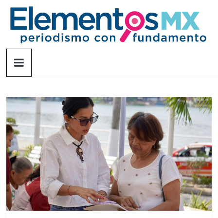
Saltar
al
contenido
Elementosmx
Periodismo
con
fundamento