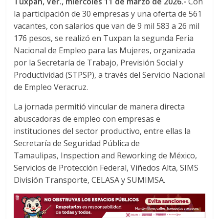
Tuxpan, Ver., miércoles 11 de marzo de 2026.-
Con
c
i
a
la participación de 30 empresas y una oferta de 561
e
t
t
vacantes, con salarios que van de 9 mil 583 a 26 mil
b
t
s
o
e
A
176 pesos, se realizó en Tuxpan la segunda Feria
o
r
p
Nacional de Empleo para las Mujeres, organizada
k
p
por la Secretaría de Trabajo, Previsión Social y
Productividad (STPSP), a través del Servicio Nacional
de Empleo Veracruz.
La jornada permitió vincular de manera directa
abuscadoras de empleo con empresas e
instituciones del sector productivo, entre ellas la
Secretaría de Seguridad Pública de
Tamaulipas, Inspection and Reworking de México,
Servicios de Protección Federal, Viñedos Alta, SIMS
División Transporte, CELASA y SUMIMSA.