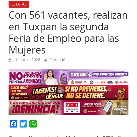
ESTATAL
Con 561 vacantes, realizan
en Tuxpan la segunda
Feria de Empleo para las
Mujeres
11 marzo, 2026
Redacción
F
T
W
a
w
h