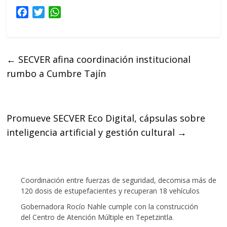
F
T
W
a
w
h
c
i
a
e
t
t
←
SECVER afina coordinación institucional
b
t
s
rumbo a Cumbre Tajín
o
e
A
o
r
p
k
p
Promueve SECVER Eco Digital, cápsulas sobre
inteligencia artificial y gestión cultural
→
Coordinación entre fuerzas de seguridad, decomisa más de
120 dosis de estupefacientes y recuperan 18 vehículos
Gobernadora Rocío Nahle cumple con la construcción
del Centro de Atención Múltiple en Tepetzintla.