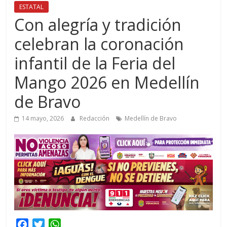
ESTATAL
Con alegría y tradición
celebran la coronación
infantil de la Feria del
Mango 2026 en Medellín
de Bravo
14 mayo, 2026
Redacción
Medellín de Bravo
F
T
W