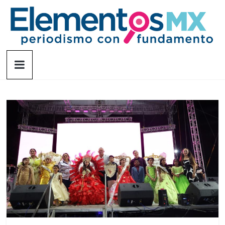
Saltar
al
contenido
Elementosmx
Periodismo
con
fundamento