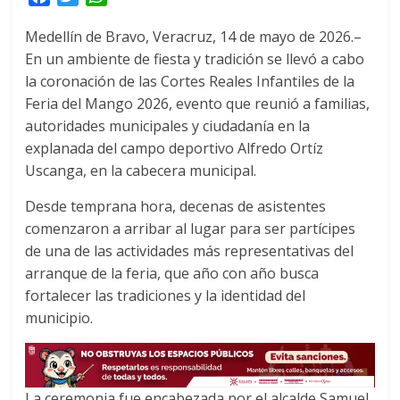
a
w
h
Medellín de Bravo, Veracruz, 14 de mayo de 2026.–
c
i
a
En un ambiente de fiesta y tradición se llevó a cabo
e
t
t
la coronación de las Cortes Reales Infantiles de la
b
t
s
o
e
A
Feria del Mango 2026, evento que reunió a familias,
o
r
p
autoridades municipales y ciudadanía en la
k
p
explanada del campo deportivo Alfredo Ortíz
Uscanga, en la cabecera municipal.
Desde temprana hora, decenas de asistentes
comenzaron a arribar al lugar para ser partícipes
de una de las actividades más representativas del
arranque de la feria, que año con año busca
fortalecer las tradiciones y la identidad del
municipio.
La ceremonia fue encabezada por el alcalde Samuel