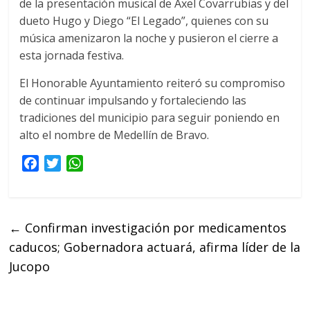
de la presentación musical de Axel Covarrubias y del
dueto Hugo y Diego “El Legado”, quienes con su
música amenizaron la noche y pusieron el cierre a
esta jornada festiva.
El Honorable Ayuntamiento reiteró su compromiso
de continuar impulsando y fortaleciendo las
tradiciones del municipio para seguir poniendo en
alto el nombre de Medellín de Bravo.
F
T
W
a
w
h
c
i
a
e
t
t
←
Confirman investigación por medicamentos
b
t
s
caducos; Gobernadora actuará, afirma líder de la
o
e
A
o
r
p
Jucopo
k
p