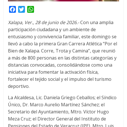
F
T
W
a
w
h
Xalapa, Ver., 28 de junio de 2026.-
Con una amplia
c
i
a
participación ciudadana y un ambiente de
e
t
t
entusiasmo y convivencia familiar, este domingo se
b
t
s
o
e
A
llevó a cabo la primera Gran Carrera Atlética “Por el
o
r
p
Bien de Xalapa. Corre, Trota y Camina”, que reunió
k
p
a más de 800 personas en las distintas categorías y
distancias convocadas, consolidándose como una
iniciativa para fomentar la activación física,
fortalecer el tejido social y el impulso del turismo
deportivo.
La Alcaldesa, Lic. Daniela Griego Ceballos; el Síndico
Único, Dr. Marco Aurelio Martínez Sánchez; el
Secretario del Ayuntamiento, Mtro. Víctor Hugo
Meza Cruz; el Director General del Instituto de
Pensiones del Estado de Veracruz (IPE), Mtro. Luis