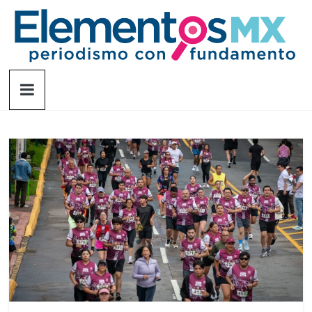
Saltar
al
contenido
Elementosmx
Periodismo
con
fundamento