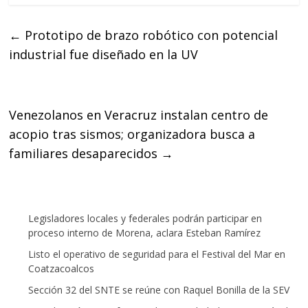
c
i
a
e
t
t
←
Prototipo de brazo robótico con potencial
b
t
s
industrial fue diseñado en la UV
o
e
A
o
r
p
k
p
Venezolanos en Veracruz instalan centro de
acopio tras sismos; organizadora busca a
familiares desaparecidos
→
Legisladores locales y federales podrán participar en
proceso interno de Morena, aclara Esteban Ramírez
Listo el operativo de seguridad para el Festival del Mar en
Coatzacoalcos
Sección 32 del SNTE se reúne con Raquel Bonilla de la SEV