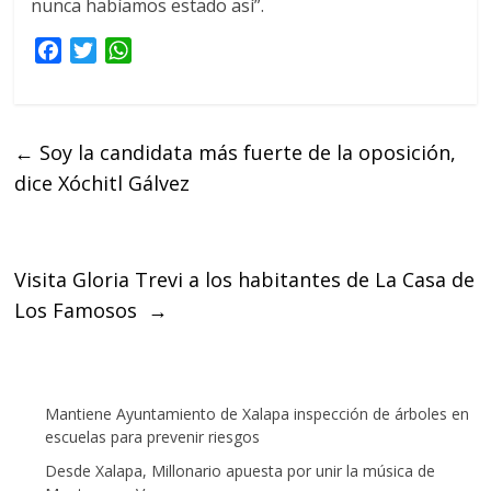
nunca habíamos estado así”.
F
T
W
a
w
h
c
i
a
e
t
t
←
Soy la candidata más fuerte de la oposición,
b
t
s
dice Xóchitl Gálvez
o
e
A
o
r
p
k
p
Visita Gloria Trevi a los habitantes de La Casa de
Los Famosos
→
Mantiene Ayuntamiento de Xalapa inspección de árboles en
escuelas para prevenir riesgos
Desde Xalapa, Millonario apuesta por unir la música de