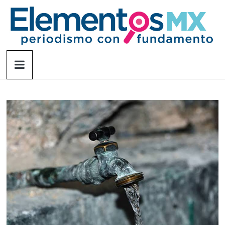
Saltar
al
contenido
Elementosmx
Periodismo
con
fundamento