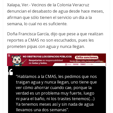
Xalapa, Ver.- Vecinos de la Colonia Veracruz
c
i
a
denuncian el desabasto de agua desde hace meses,
e
t
t
afirman que sólo tienen el servicio un día a la
b
t
s
o
e
A
semana, lo cual no es suficiente.
o
r
p
Doña Francisca García, dijo que pese a que realizan
k
p
reportes a CMAS no son escuchados, pues les
prometen pipas con agua y nunca llegan.
“Hablamos a la CMAS, les pedimos que nos
traigan agua y nunca llegan, uno tiene que
ver cómo ahorrar cuando cae, porque la
verdad es un problema muy fuerte, luego
ni para el baño, ni los trastes tenemos(….)
Ya tenemos meses así y sin nada de agua
llevamos una dos semanas”.