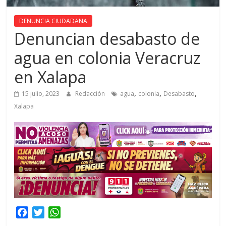
DENUNCIA CIUDADANA
Denuncian desabasto de
agua en colonia Veracruz
en Xalapa
,
,
,
15 julio, 2023
Redacción
agua
colonia
Desabasto
Xalapa
F
T
W
a
w
h