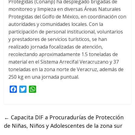
Protegidas (Conanp) ha desplegado brigadas de
monitoreo y limpieza en diversas Áreas Naturales
Protegidas del Golfo de México, en coordinación con
autoridades y comunidades locales. Con la
participación de personal institucional, voluntarios
y prestadores de servicios turísticos, se han
realizado jornada focalizadas de atención,
recolectando aproximadamente 1.5 toneladas de
material en el Sistema Arrecifal Veracruzano y 37
toneladas en la zona norte de Veracruz, además de
250 kg en una jornada puntual.
F
T
W
a
w
h
c
i
a
e
t
t
←
Capacita DIF a Procuradurías de Protección
b
t
s
de Niñas, Niños y Adolescentes de la zona sur
o
e
A
o
r
p