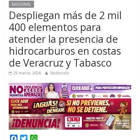
NACIONAL
Despliegan más de 2 mil
400 elementos para
atender la presencia de
hidrocarburos en costas
de Veracruz y Tabasco
25 marzo, 2026
Redacción
F
T
W