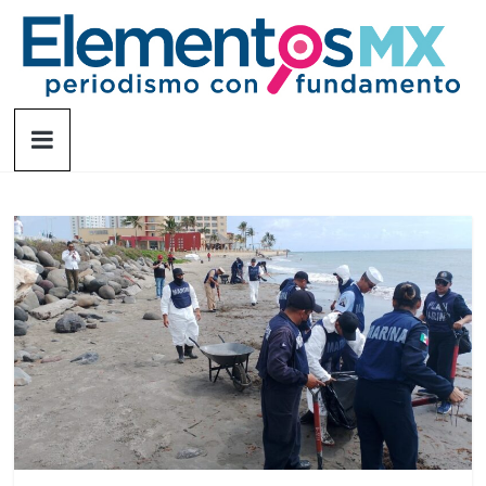
Saltar
al
contenido
Elementosmx
Periodismo
con
fundamento