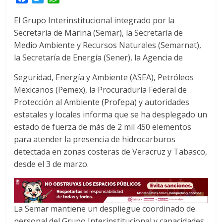
a
w
h
El Grupo Interinstitucional integrado por la
c
i
a
Secretaría de Marina (Semar), la Secretaría de
e
t
t
Medio Ambiente y Recursos Naturales (Semarnat),
b
t
s
o
e
A
la Secretaría de Energía (Sener), la Agencia de
o
r
p
Seguridad, Energía y Ambiente (ASEA), Petróleos
k
p
Mexicanos (Pemex), la Procuraduría Federal de
Protección al Ambiente (Profepa) y autoridades
estatales y locales informa que se ha desplegado un
estado de fuerza de más de 2 mil 450 elementos
para atender la presencia de hidrocarburos
detectada en zonas costeras de Veracruz y Tabasco,
desde el 3 de marzo.
La Semar mantiene un despliegue coordinado de
personal del Grupo Interinstitucional y capacidades