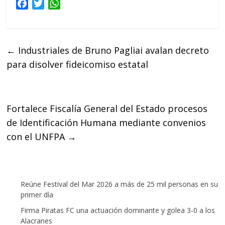
F
T
W
a
w
h
c
i
a
e
t
t
←
Industriales de Bruno Pagliai avalan decreto
b
t
s
para disolver fideicomiso estatal
o
e
A
o
r
p
k
p
Fortalece Fiscalía General del Estado procesos
de Identificación Humana mediante convenios
con el UNFPA
→
Reúne Festival del Mar 2026 a más de 25 mil personas en su
primer día
Firma Piratas FC una actuación dominante y golea 3-0 a los
Alacranes