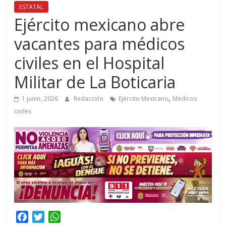
ESTATAL
Ejército mexicano abre
vacantes para médicos
civiles en el Hospital
Militar de La Boticaria
,
1 junio, 2026
Redacción
Ejército Mexicano
Médicos
civiles
F
T
W