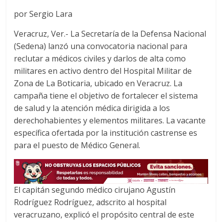
a
w
h
por Sergio Lara
c
i
a
e
t
t
Veracruz, Ver.- La Secretaría de la Defensa Nacional
b
t
s
(Sedena) lanzó una convocatoria nacional para
o
e
A
reclutar a médicos civiles y darlos de alta como
o
r
p
militares en activo dentro del Hospital Militar de
k
p
Zona de La Boticaria, ubicado en Veracruz. La
campaña tiene el objetivo de fortalecer el sistema
de salud y la atención médica dirigida a los
derechohabientes y elementos militares. La vacante
específica ofertada por la institución castrense es
para el puesto de Médico General.
El capitán segundo médico cirujano Agustín
Rodríguez Rodríguez, adscrito al hospital
veracruzano, explicó el propósito central de este