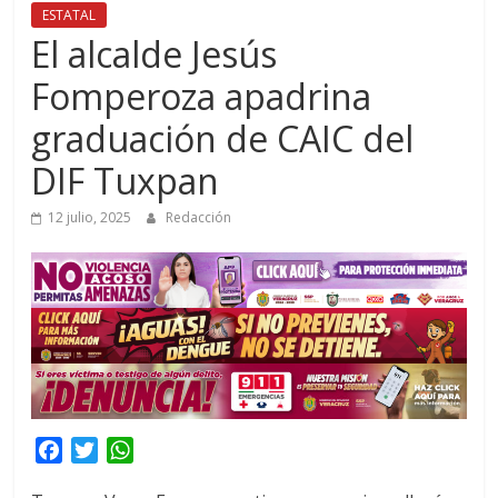
ESTATAL
El alcalde Jesús
Fomperoza apadrina
graduación de CAIC del
DIF Tuxpan
12 julio, 2025
Redacción
F
T
W
a
w
h