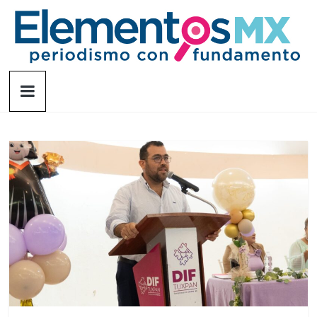
Saltar
al
contenido
Elementosmx
Periodismo
con
fundamento