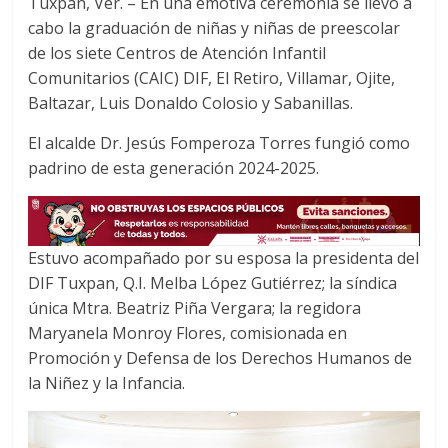
Tuxpan, Ver. – En una emotiva ceremonia se llevó a
c
i
a
cabo la graduación de niñas y niñas de preescolar
e
t
t
de los siete Centros de Atención Infantil
b
t
s
o
e
A
Comunitarios (CAIC) DIF, El Retiro, Villamar, Ojite,
o
r
p
Baltazar, Luis Donaldo Colosio y Sabanillas.
k
p
El alcalde Dr. Jesús Fomperoza Torres fungió como
padrino de esta generación 2024-2025.
Estuvo acompañado por su esposa la presidenta del
DIF Tuxpan, Q.I. Melba López Gutiérrez; la síndica
única Mtra. Beatriz Piña Vergara; la regidora
Maryanela Monroy Flores, comisionada en
Promoción y Defensa de los Derechos Humanos de
la Niñez y la Infancia.