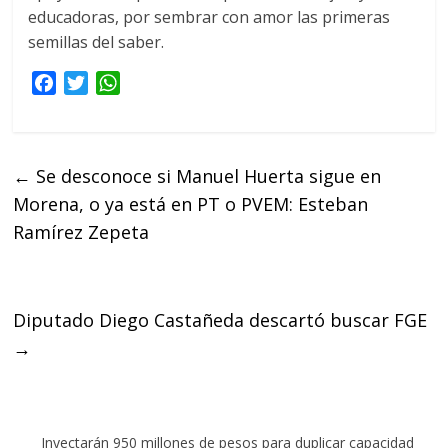
educadoras, por sembrar con amor las primeras
semillas del saber.
F
T
W
a
w
h
c
i
a
e
t
t
←
Se desconoce si Manuel Huerta sigue en
b
t
s
Morena, o ya está en PT o PVEM: Esteban
o
e
A
o
r
p
Ramírez Zepeta
k
p
Diputado Diego Castañeda descartó buscar FGE
→
Inyectarán 950 millones de pesos para duplicar capacidad