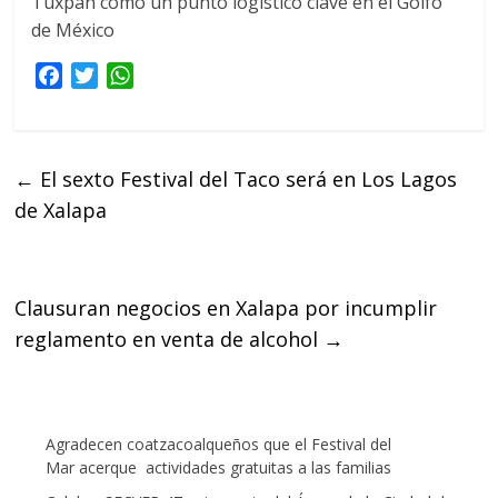
Tuxpan como un punto logístico clave en el Golfo
de México
F
T
W
a
w
h
c
i
a
e
t
t
←
El sexto Festival del Taco será en Los Lagos
b
t
s
de Xalapa
o
e
A
o
r
p
k
p
Clausuran negocios en Xalapa por incumplir
reglamento en venta de alcohol
→
Agradecen coatzacoalqueños que el Festival del
Mar acerque actividades gratuitas a las familias