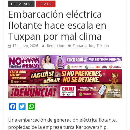
DESTACADO
ESTATAL
Embarcación eléctrica
flotante hace escala en
Tuxpan por mal clima
,
17 marzo, 2026
Redacción
Embarcación
Tuxpan
F
T
W
a
w
h
Una embarcación de generación eléctrica flotante,
c
i
a
propiedad de la empresa turca Karpowership,
e
t
t