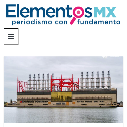
Saltar
al
contenido
Elementosmx
Periodismo
con
fundamento