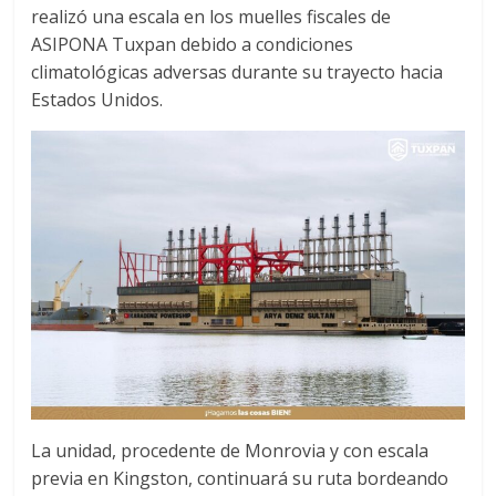
realizó una escala en los muelles fiscales de
b
t
s
o
e
A
ASIPONA Tuxpan debido a condiciones
o
r
p
climatológicas adversas durante su trayecto hacia
k
p
Estados Unidos.
La unidad, procedente de Monrovia y con escala
previa en Kingston, continuará su ruta bordeando