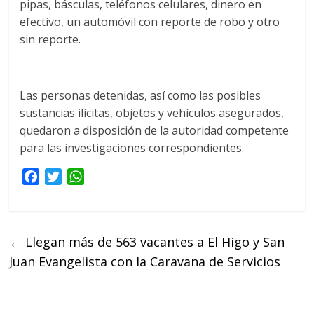
pipas, básculas, teléfonos celulares, dinero en
efectivo, un automóvil con reporte de robo y otro
sin reporte.
Las personas detenidas, así como las posibles
sustancias ilícitas, objetos y vehículos asegurados,
quedaron a disposición de la autoridad competente
para las investigaciones correspondientes.
F
T
W
a
w
h
c
i
a
e
t
t
←
Llegan más de 563 vacantes a El Higo y San
b
t
s
Juan Evangelista con la Caravana de Servicios
o
e
A
o
r
p
k
p