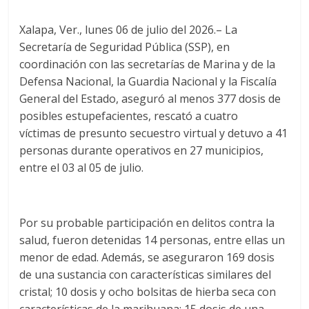
c
i
a
e
t
t
Xalapa, Ver., lunes 06 de julio del 2026.– La
b
t
s
Secretaría de Seguridad Pública (SSP), en
o
e
A
coordinación con las secretarías de Marina y de la
o
r
p
Defensa Nacional, la Guardia Nacional y la Fiscalía
k
p
General del Estado, aseguró al menos 377 dosis de
posibles estupefacientes, rescató a cuatro
víctimas de presunto secuestro virtual y detuvo a 41
personas durante operativos en 27 municipios,
entre el 03 al 05 de julio.
Por su probable participación en delitos contra la
salud, fueron detenidas 14 personas, entre ellas un
menor de edad. Además, se aseguraron 169 dosis
de una sustancia con características similares del
cristal; 10 dosis y ocho bolsitas de hierba seca con