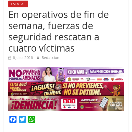
ESTATAL
En operativos de fin de
semana, fuerzas de
seguridad rescatan a
cuatro víctimas
6 julio, 2026
Redacción
F
T
W
a
w
h