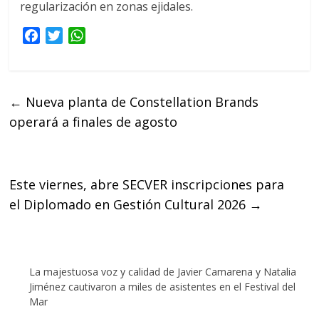
regularización en zonas ejidales.
F
T
W
a
w
h
c
i
a
e
t
t
←
Nueva planta de Constellation Brands
b
t
s
operará a finales de agosto
o
e
A
o
r
p
k
p
Este viernes, abre SECVER inscripciones para
el Diplomado en Gestión Cultural 2026
→
La majestuosa voz y calidad de Javier Camarena y Natalia
Jiménez cautivaron a miles de asistentes en el Festival del
Mar