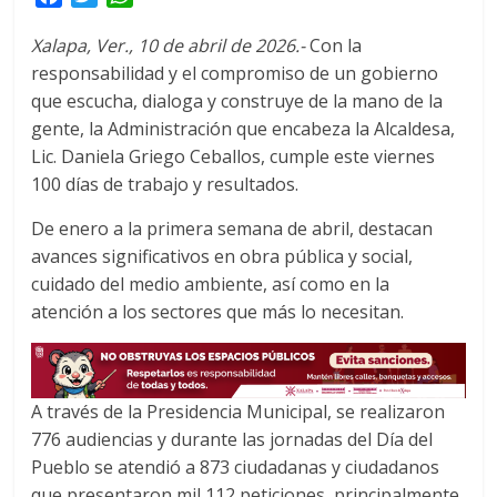
a
w
h
Xalapa, Ver., 10 de abril de 2026.-
Con la
c
i
a
responsabilidad y el compromiso de un gobierno
e
t
t
que escucha, dialoga y construye de la mano de la
b
t
s
o
e
A
gente, la Administración que encabeza la Alcaldesa,
o
r
p
Lic. Daniela Griego Ceballos, cumple este viernes
k
p
100 días de trabajo y resultados.
De enero a la primera semana de abril, destacan
avances significativos en obra pública y social,
cuidado del medio ambiente, así como en la
atención a los sectores que más lo necesitan.
A través de la Presidencia Municipal, se realizaron
776 audiencias y durante las jornadas del Día del
Pueblo se atendió a 873 ciudadanas y ciudadanos
que presentaron mil 112 peticiones, principalmente