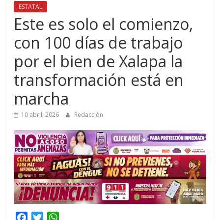
ESTATAL
Este es solo el comienzo,
con 100 días de trabajo
por el bien de Xalapa la
transformación está en
marcha
10 abril, 2026
Redacción
F
T
W