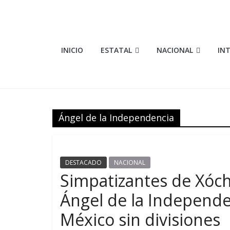
Saltar
al
contenido
Elementosmx
INICIO
ESTATAL
NACIONAL
IN
Periodismo
con
fundamento
Ángel de la Independencia
DESTACADO
NACIONAL
Simpatizantes de Xóchi
Ángel de la Independen
México sin divisiones