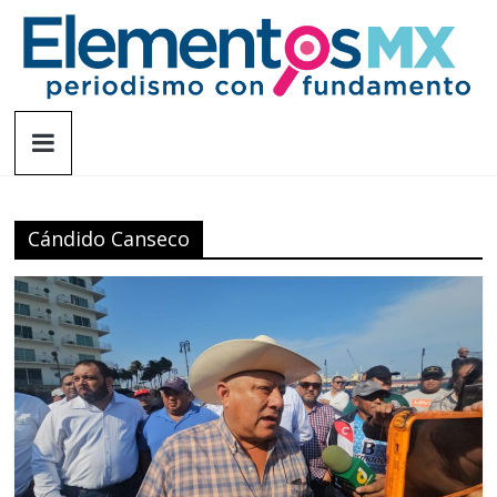
Saltar
al
contenido
Elementosmx
Periodismo
con
fundamento
Cándido Canseco