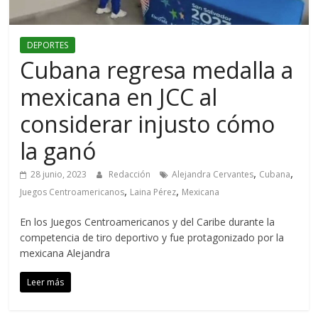
DEPORTES
Cubana regresa medalla a
mexicana en JCC al
considerar injusto cómo
la ganó
,
,
28 junio, 2023
Redacción
Alejandra Cervantes
Cubana
,
,
Juegos Centroamericanos
Laina Pérez
Mexicana
En los Juegos Centroamericanos y del Caribe durante la
competencia de tiro deportivo y fue protagonizado por la
mexicana Alejandra
Leer más