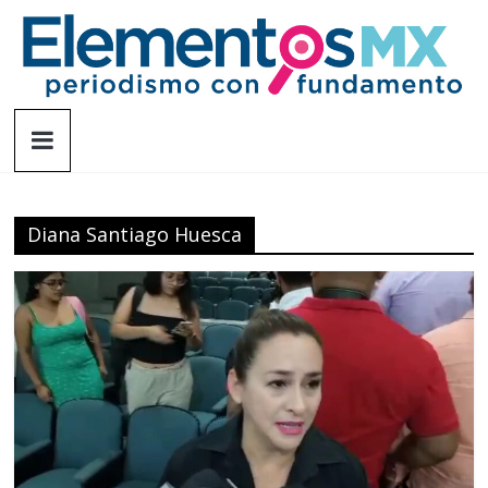
Saltar
al
contenido
Elementosmx
Periodismo
con
fundamento
Diana Santiago Huesca