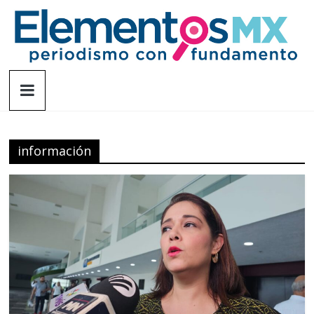
Saltar
al
contenido
Elementosmx
Periodismo
con
fundamento
información