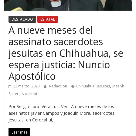
DESTACADO
ESTATAL
A nueve meses del
asesinato sacerdotes
jesuitas en Chihuahua, se
espera justicia: Nuncio
Apostólico
,
,
22 marzo, 2023
Redacción
Chihuahua
Jesuitas
Joseph
,
Spiteri
sacerdotes
Por Sergio Lara Veracruz, Ver.- A nueve meses de los
asesinatos Javier Campos y Joaquín Mora, sacerdotes
jesuitas, en Cerocahui,
Leer más