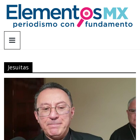
Saltar
al
contenido
Elementosmx
Periodismo
con
fundamento
Jesuitas