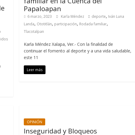
familiar en la Cuenca del
de
Papaloapan
,
6 marzo, 2023
Karla Méndez
deporte
Iván Luna
,
,
,
,
Landa
Ototitlán
participación
Rodada familiar
Tlacotalpan
o
idos
Karla Méndez Xalapa, Ver.- Con la finalidad de
continuar el fomento al deporte y a una vida saludable,
este 11
n
Leer más
OPINIÓN
Inseguridad y Bloqueos