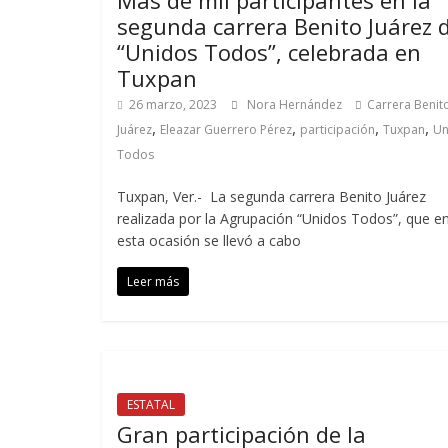
segunda carrera Benito Juárez 
“Unidos Todos”, celebrada en
Tuxpan
26 marzo, 2023
Nora Hernández
Carrera Benit
,
,
,
,
Juárez
Eleazar Guerrero Pérez
participación
Tuxpan
Un
Todos
Tuxpan, Ver.- La segunda carrera Benito Juárez
realizada por la Agrupación “Unidos Todos”, que e
esta ocasión se llevó a cabo
Leer más
ESTATAL
Gran participación de la