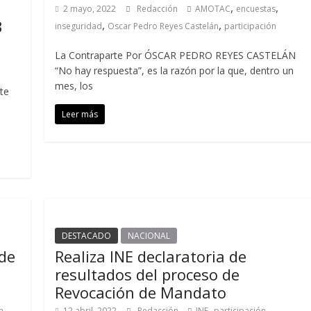
,
,
2 mayo, 2022
Redacción
AMOTAC
encuestas
3
,
,
inseguridad
Oscar Pedro Reyes Castelán
participación
La Contraparte Por ÓSCAR PEDRO REYES CASTELÁN
“No hay respuesta”, es la razón por la que, dentro un
mes, los
te
Leer más
DESTACADO
NACIONAL
 de
Realiza INE declaratoria de
resultados del proceso de
Revocación de Mandato
,
,
,
n
12 abril, 2022
Redacción
INE
participación