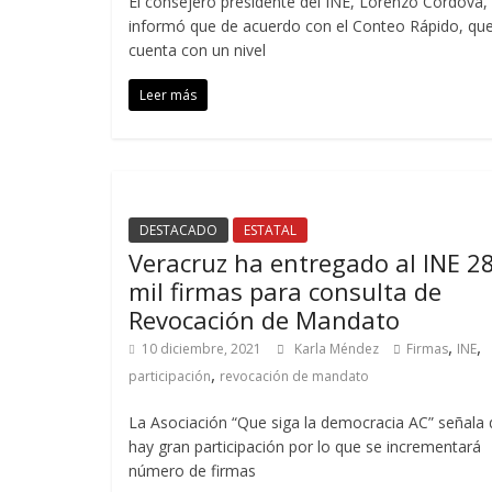
El consejero presidente del INE, Lorenzo Córdova,
informó que de acuerdo con el Conteo Rápido, qu
cuenta con un nivel
Leer más
DESTACADO
ESTATAL
Veracruz ha entregado al INE 2
mil firmas para consulta de
Revocación de Mandato
,
,
10 diciembre, 2021
Karla Méndez
Firmas
INE
,
participación
revocación de mandato
La Asociación “Que siga la democracia AC” señala
hay gran participación por lo que se incrementará
número de firmas