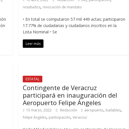
,
resultados
revocación de mandato
ción
• En total se computaron 57 mil 449 actas; participaron
ión
17.77% de ciudadanas y ciudadanos inscritos en la
Lista Nominal • Se
Leer más
ESTATAL
Contingente de Veracruz
participará en inauguración del
Aeropuerto Felipe Ángeles
,
,
15 marzo, 2022
Redacción
aeropuerto
bailables
,
,
Felipe Ángeles
participación
Veracruz