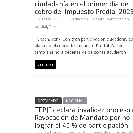
ciudadanía en el primer día del
cobro del Impuesto Predial 202
,
,
3 enero, 2023
Redacción
pago
participación
,
predial
Tuxpan
Tuxpan, Ver.- Con gran participación ciudadana, es
día inició el cobro del Impuesto Predial. Desde
temprana hora decenas de personas acudieron
Leer más
DESTACADO
NACIONAL
TEPJF declara invalidez proceso
Revocación de Mandato por no
lograr el 40 % de participación
,
27 abril, 2022
Redacción
invalidez
participació