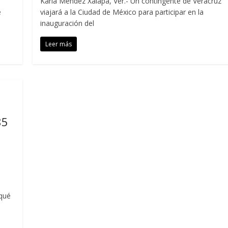
Karla Méndez Xalapa, Ver.- Un contingente de Veracruz
e
viajará a la Ciudad de México para participar en la
inauguración del
Leer más
85
 qué