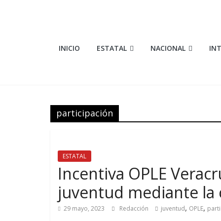
Saltar
al
contenido
Elementosmx
INICIO
ESTATAL
NACIONAL
IN
Periodismo
con
fundamento
participación
ESTATAL
Incentiva OPLE Veracru
juventud mediante la 
,
,
29 mayo, 2023
Redacción
juventud
OPLE
part