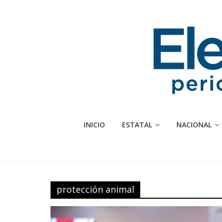
Saltar
al
contenido
Elementosmx
INICIO
ESTATAL
NACIONAL
Periodismo
con
fundamento
protección animal