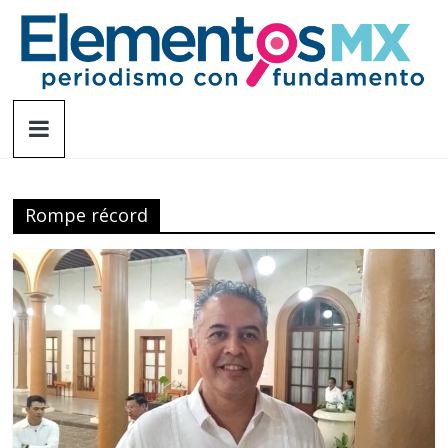
Saltar
al
contenido
Elementosmx
Periodismo
con
fundamento
Rompe récord