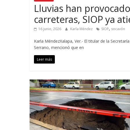
Lluvias han provocad
carreteras, SIOP ya at
,
16 junio, 2026
Karla Méndez
SIOP
socavón
Karla MéndezXalapa, Ver.- El titular de la Secretar
Serrano, mencionó que en
Leer más