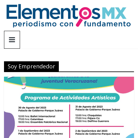
Saltar
al
contenido
Elementosmx
Periodismo
con
fundamento
Soy Emprendedor