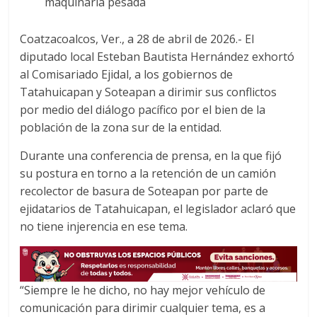
maquinaria pesada
b
t
s
o
e
A
Coatzacoalcos, Ver., a 28 de abril de 2026.- El
o
r
p
diputado local Esteban Bautista Hernández exhortó
k
p
al Comisariado Ejidal, a los gobiernos de
Tatahuicapan y Soteapan a dirimir sus conflictos
por medio del diálogo pacífico por el bien de la
población de la zona sur de la entidad.
Durante una conferencia de prensa, en la que fijó
su postura en torno a la retención de un camión
recolector de basura de Soteapan por parte de
ejidatarios de Tatahuicapan, el legislador aclaró que
no tiene injerencia en ese tema.
“Siempre le he dicho, no hay mejor vehículo de
comunicación para dirimir cualquier tema, es a