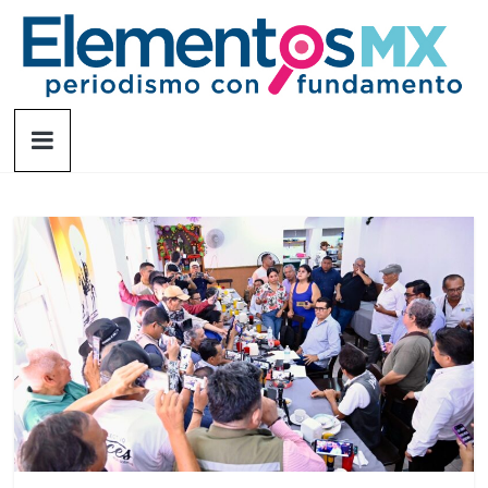
Saltar
al
contenido
Elementosmx
Periodismo
con
fundamento