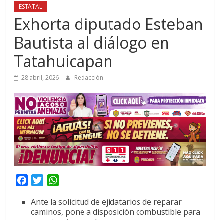
ESTATAL
Exhorta diputado Esteban
Bautista al diálogo en
Tatahuicapan
28 abril, 2026
Redacción
F
T
W
a
w
h
Ante la solicitud de ejidatarios de reparar
c
i
a
caminos, pone a disposición combustible para
e
t
t