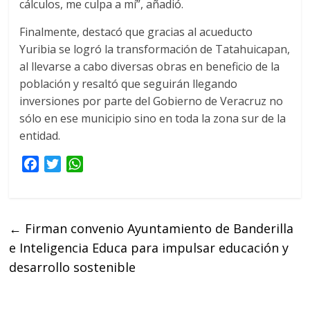
cálculos, me culpa a mí”, añadió.
Finalmente, destacó que gracias al acueducto
Yuribia se logró la transformación de Tatahuicapan,
al llevarse a cabo diversas obras en beneficio de la
población y resaltó que seguirán llegando
inversiones por parte del Gobierno de Veracruz no
sólo en ese municipio sino en toda la zona sur de la
entidad.
F
T
W
a
w
h
c
i
a
e
t
t
←
Firman convenio Ayuntamiento de Banderilla
b
t
s
e Inteligencia Educa para impulsar educación y
o
e
A
o
r
p
desarrollo sostenible
k
p