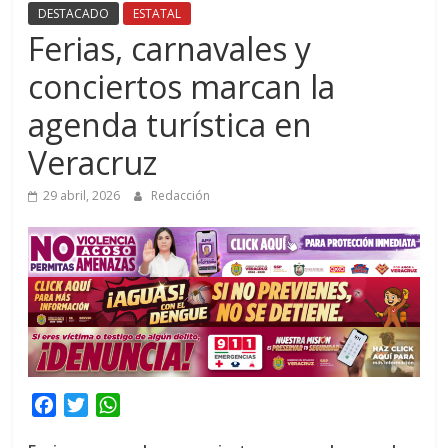
DESTACADO
ESTATAL
Ferias, carnavales y
conciertos marcan la
agenda turística en
Veracruz
29 abril, 2026
Redacción
F
T
W
a
w
h