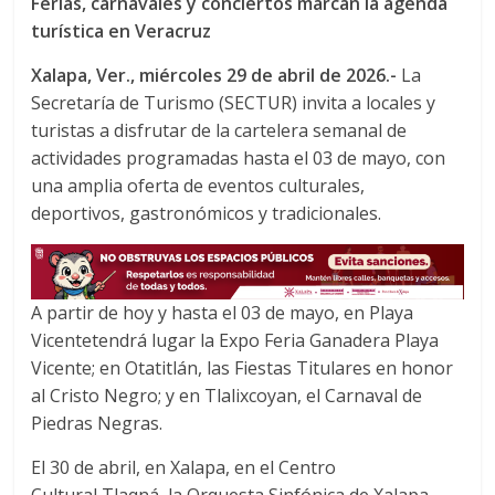
Ferias, carnavales y conciertos marcan la agenda
c
i
a
turística en Veracruz
e
t
t
b
t
s
Xalapa, Ver., miércoles 29
de abril de 2026.-
La
o
e
A
Secretaría de Turismo (SECTUR) invita a locales y
o
r
p
turistas a disfrutar de la cartelera semanal de
k
p
actividades programadas hasta el 03 de mayo, con
una amplia oferta de eventos culturales,
deportivos, gastronómicos y tradicionales.
A partir de hoy y hasta el 03 de mayo, en Playa
Vicentetendrá lugar la Expo Feria Ganadera Playa
Vicente; en Otatitlán, las Fiestas Titulares en honor
al Cristo Negro; y en Tlalixcoyan, el Carnaval de
Piedras Negras.
El 30 de abril, en Xalapa, en el Centro