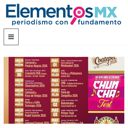
Saltar
al
contenido
Elementosmx
Periodismo
con
fundamento