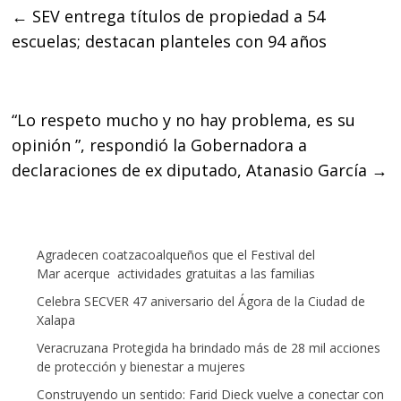
←
SEV entrega títulos de propiedad a 54
b
t
s
escuelas; destacan planteles con 94 años
o
e
A
o
r
p
k
p
“Lo respeto mucho y no hay problema, es su
opinión ”, respondió la Gobernadora a
declaraciones de ex diputado, Atanasio García
→
Agradecen coatzacoalqueños que el Festival del
Mar acerque actividades gratuitas a las familias
Celebra SECVER 47 aniversario del Ágora de la Ciudad de
Xalapa
Veracruzana Protegida ha brindado más de 28 mil acciones
de protección y bienestar a mujeres
Construyendo un sentido: Farid Dieck vuelve a conectar con