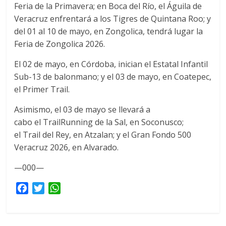
Feria de la Primavera; en Boca del Río, el Águila de
Veracruz enfrentará a los Tigres de Quintana Roo; y
del 01 al 10 de mayo, en Zongolica, tendrá lugar la
Feria de Zongolica 2026.
El 02 de mayo, en Córdoba, inician el Estatal Infantil
Sub-13 de balonmano; y el 03 de mayo, en Coatepec,
el Primer Trail.
Asimismo, el 03 de mayo se llevará a
cabo el TrailRunning de la Sal, en Soconusco;
el Trail del Rey, en Atzalan; y el Gran Fondo 500
Veracruz 2026, en Alvarado.
—000—
F
T
W
a
w
h
c
i
a
e
t
t