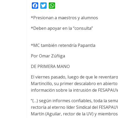
F
T
W
a
w
h
*Presionan a maestros y alumnos
c
i
a
e
t
t
*Deben apoyar en la “consulta”
b
t
s
o
e
A
o
r
p
*MC también retendría Papantla
k
p
Por Omar Zúñiga
DE PRIMERA MANO
El viernes pasado, luego de que le reventaro
Martincillo, su primer descalabro en abierto 
información sobre la intrusión de FESAPAU
“(…) según informes confiables, toda la seman
rectoría al eterno líder Sindical del FESAPA
Martín (Aguilar, rector de la UV) y miembro