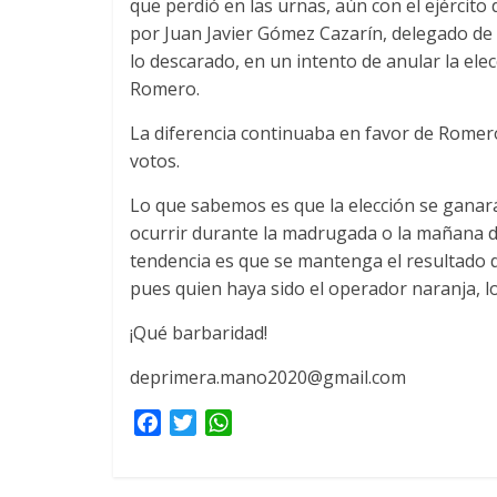
que perdió en las urnas, aún con el ejércit
por Juan Javier Gómez Cazarín, delegado de 
lo descarado, en un intento de anular la el
Romero.
La diferencia continuaba en favor de Romero
votos.
Lo que sabemos es que la elección se ganará
ocurrir durante la madrugada o la mañana de 
tendencia es que se mantenga el resultado 
pues quien haya sido el operador naranja, lo
¡Qué barbaridad!
deprimera.mano2020@gmail.com
F
T
W
a
w
h
c
i
a