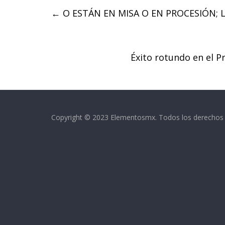
e
t
t
←
O ESTÁN EN MISA O EN PROCESIÓN;
b
t
s
o
e
A
o
r
p
k
p
Éxito rotundo en el 
Copyright © 2023 Elementosmx. Todos los derechos