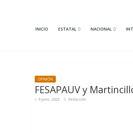
Saltar
al
contenido
Elementosmx
INICIO
ESTATAL
NACIONAL
IN
Periodismo
con
fundamento
OPINIÓN
FESAPAUV y Martincill
9 junio, 2025
Redacción