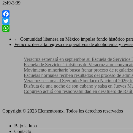
2:49-3:39
Facebook
Twitter
WhatsApp
←
Comunidad libanesa en México impulsa fondo histórico para 
Veracruz descarta regreso de operativos de alcoholemia y revis
Veracruz estrenará en septiembre su Escuela de Servicios 
Escuela de Servicios Turísticos de Veracruz abre convocato
Movimiento minoritario busca frenar proceso de regulari
Escuelas normales reciben resultados del proceso de adm
Veracruz se suma al Segundo Simulacro Nacional 2026; invi
Disfruta de una noche de son cubano y salsa en Jueves Mu
Congreso actuó con responsabilidad en desafuero de Raúl
Copyright © 2023 Elementosmx. Todos los derechos reservados
Bajo la lupa
Contacto