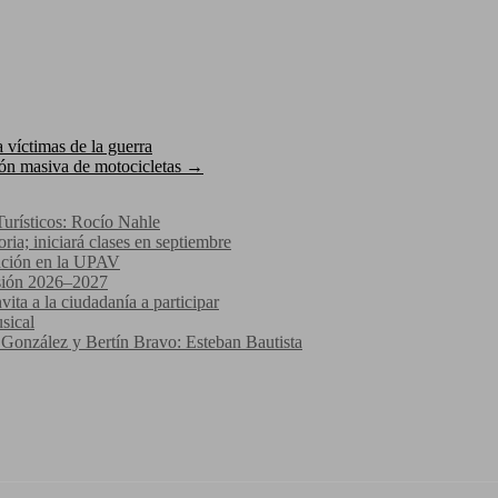
víctimas de la guerra
ión masiva de motocicletas
→
Turísticos: Rocío Nahle
ria; iniciará clases en septiembre
zación en la UPAV
isión 2026–2027
ta a la ciudadanía a participar
sical
 González y Bertín Bravo: Esteban Bautista