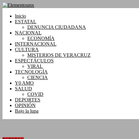
Saltar
al
contenido
Inicio
Elementosmx
ESTATAL
DENUNCIA CIUDADANA
Periodismo
NACIONAL
con
ECONOMÍA
fundamento
INTERNACIONAL
CULTURA
MISTERIOS DE VERACRUZ
ESPECTÁCULOS
VIRAL
TECNOLOGÍA
CIENCIA
Y0 AMO
SALUD
COVID
DEPORTES
OPINIÓN
Bajo la lupa