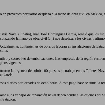
to en proyectos portuarios desplaza a la mano de obra civil en México, mi
dustria Naval (Sinatin), Juan José Domínguez García, señaló que los es
splazando la mano de obra civil (…) nos desplaza a los civiles”, afirmó
s. Actualmente, contingentes de obreros laboran en instalaciones de Esta
icana.
ventivo y correctivo de embarcaciones. Las empresas de la región recibe
pleos vigentes.
ocaron la urgencia de cubrir 100 puestos de trabajo en los Talleres Na
z García.
pesos diarios por jornadas de ocho horas. A este pago base se suma la 
arse a los trabajos de reparación naval deben acudir a las oficinas del Si
ntratación.