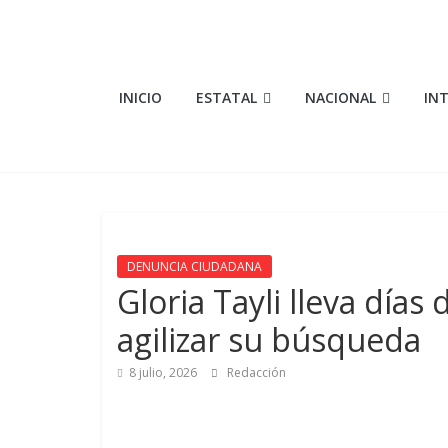
Saltar
al
contenido
Elementosmx
INICIO
ESTATAL
NACIONAL
IN
Periodismo
con
fundamento
DENUNCIA CIUDADANA
Gloria Tayli lleva día
agilizar su búsqueda
8 julio, 2026
Redacción