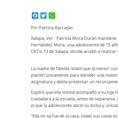
F
T
W
a
w
h
Por Patricia Barradas
c
i
a
e
t
t
Xalapa, Ver.- Patricia Mora Durán mantiene u
b
t
s
Hernández Mora, una adolescente de 15 años 
o
e
A
CBTis 13 de Xalapa, donde acudió a realiza
o
r
p
k
p
La madre de familia relató que la menor cursa
plantel únicamente para atender una materi
asignatura y debía presentar un recursamie
Explicó que ella misma acompañó a su hija h
trasladara a la escuela, antes de separarse,
el que la adolescente abrió su bolsa y única
“Ella no se fue de la casa, todas sus cosas es