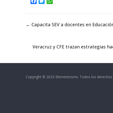
F
T
W
a
w
h
c
i
a
e
t
t
←
Capacita SEV a docentes en Educación 
b
t
s
o
e
A
o
r
p
k
p
Veracruz y CFE trazan estrategias ha
Copyright © 2023 Elementosmx. Todos los derechos