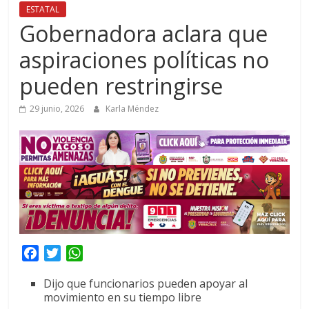
ESTATAL
Gobernadora aclara que
aspiraciones políticas no
pueden restringirse
29 junio, 2026
Karla Méndez
F
T
W
a
w
h
Dijo que funcionarios pueden apoyar al
c
i
a
movimiento en su tiempo libre
e
t
t