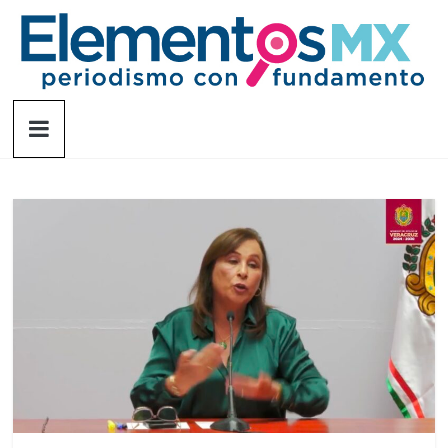
Saltar
al
contenido
Elementosmx
Periodismo
con
fundamento