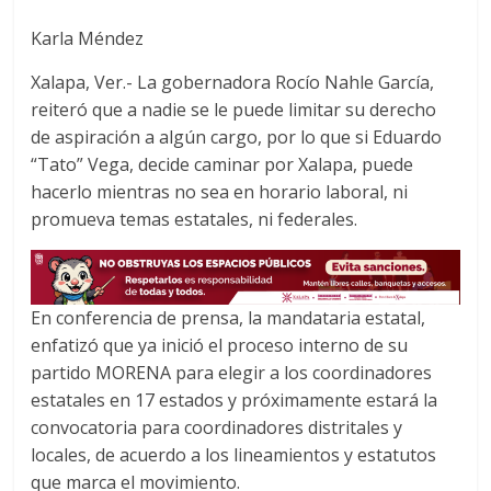
b
t
s
Karla Méndez
o
e
A
o
r
p
Xalapa, Ver.- La gobernadora Rocío Nahle García,
k
p
reiteró que a nadie se le puede limitar su derecho
de aspiración a algún cargo, por lo que si Eduardo
“Tato” Vega, decide caminar por Xalapa, puede
hacerlo mientras no sea en horario laboral, ni
promueva temas estatales, ni federales.
En conferencia de prensa, la mandataria estatal,
enfatizó que ya inició el proceso interno de su
partido MORENA para elegir a los coordinadores
estatales en 17 estados y próximamente estará la
convocatoria para coordinadores distritales y
locales, de acuerdo a los lineamientos y estatutos
que marca el movimiento.