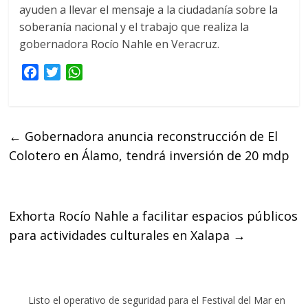
ayuden a llevar el mensaje a la ciudadanía sobre la
soberanía nacional y el trabajo que realiza la
gobernadora Rocío Nahle en Veracruz.
F
T
W
a
w
h
c
i
a
e
t
t
←
Gobernadora anuncia reconstrucción de El
b
t
s
Colotero en Álamo, tendrá inversión de 20 mdp
o
e
A
o
r
p
k
p
Exhorta Rocío Nahle a facilitar espacios públicos
para actividades culturales en Xalapa
→
Listo el operativo de seguridad para el Festival del Mar en