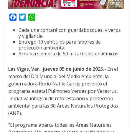
F
T
W
a
w
h
Cada una contará con guardabosques, viveros
c
i
a
y vigilancia.
e
t
t
Entregó 10 vehículos para labores de
b
t
s
protección ambiental.
o
e
A
Arranca siembra de 50 mil árboles endémicos.
o
r
p
k
p
Las Vigas, Ver., jueves 05 de junio de 2025.-
En el
marco del Día Mundial del Medio Ambiente, la
gobernadora Rocío Nahle García presentó el
programa estatal Pulmones Verdes por Veracruz,
iniciativa integral de reforestación y protección
ambiental para las 30 Áreas Naturales Protegidas
(ANP).
“El programa abarca todas las Áreas Naturales