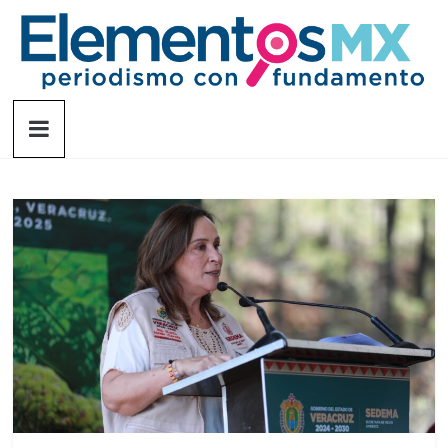
Saltar
al
contenido
Elementosmx
Periodismo
con
fundamento