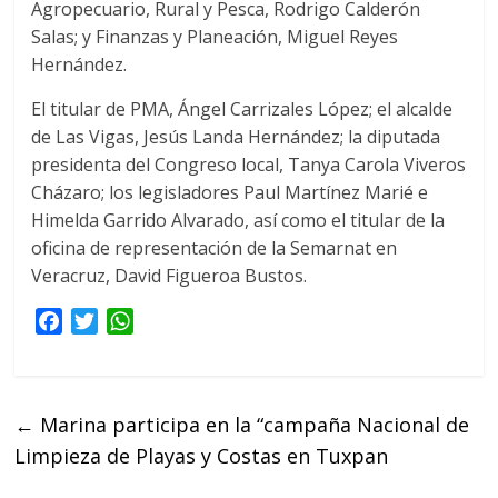
Agropecuario, Rural y Pesca, Rodrigo Calderón
Salas; y Finanzas y Planeación, Miguel Reyes
Hernández.
El titular de PMA, Ángel Carrizales López; el alcalde
de Las Vigas, Jesús Landa Hernández; la diputada
presidenta del Congreso local, Tanya Carola Viveros
Cházaro; los legisladores Paul Martínez Marié e
Himelda Garrido Alvarado, así como el titular de la
oficina de representación de la Semarnat en
Veracruz, David Figueroa Bustos.
F
T
W
a
w
h
c
i
a
e
t
t
←
Marina participa en la “campaña Nacional de
b
t
s
Limpieza de Playas y Costas en Tuxpan
o
e
A
o
r
p