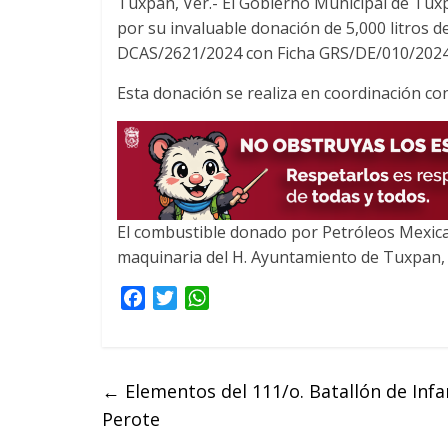
Tuxpan, Ver.- El Gobierno Municipal de Tux
c
i
a
por su invaluable donación de 5,000 litros d
e
t
t
DCAS/2621/2024 con Ficha GRS/DE/010/2024
b
t
s
o
e
A
Esta donación se realiza en coordinación co
o
r
p
k
p
El combustible donado por Petróleos Mexican
maquinaria del H. Ayuntamiento de Tuxpan,
F
T
W
a
w
h
c
i
a
e
t
t
←
Elementos del 111/o. Batallón de Inf
b
t
s
Perote
o
e
A
o
r
p