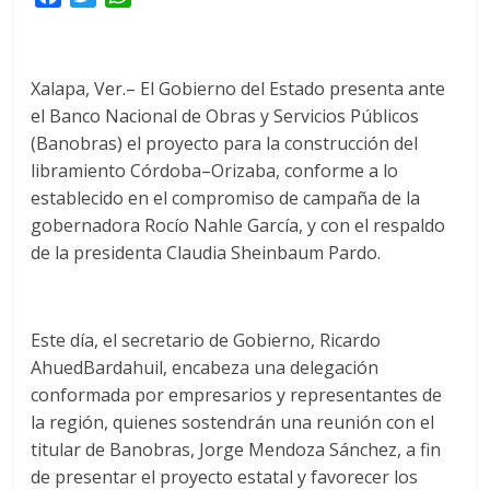
a
w
h
c
i
a
e
t
t
Xalapa, Ver.– El Gobierno del Estado presenta ante
b
t
s
el Banco Nacional de Obras y Servicios Públicos
o
e
A
(Banobras) el proyecto para la construcción del
o
r
p
libramiento Córdoba–Orizaba, conforme a lo
k
p
establecido en el compromiso de campaña de la
gobernadora Rocío Nahle García, y con el respaldo
de la presidenta Claudia Sheinbaum Pardo.
Este día, el secretario de Gobierno, Ricardo
AhuedBardahuil, encabeza una delegación
conformada por empresarios y representantes de
la región, quienes sostendrán una reunión con el
titular de Banobras, Jorge Mendoza Sánchez, a fin
de presentar el proyecto estatal y favorecer los