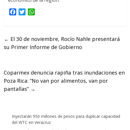
económico de la región.
F
T
W
a
w
h
c
i
a
e
t
t
←
El 30 de noviembre, Rocío Nahle presentará
b
t
s
su Primer Informe de Gobierno
o
e
A
o
r
p
k
p
Coparmex denuncia rapiña tras inundaciones en
Poza Rica: “No van por alimentos, van por
pantallas”
→
Inyectarán 950 millones de pesos para duplicar capacidad
del WTC en Veracruz