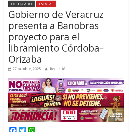
DESTACADO
ESTATAL
Gobierno de Veracruz
presenta a Banobras
proyecto para el
libramiento Córdoba–
Orizaba
27 octubre, 2025
Redacción
F
T
W