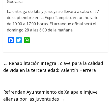
Guevara.
La entrega de kits y jerseys se llevará a cabo el 27
de septiembre en la Expo Tampico, en un horario
de 10:00 a 17:00 horas. El arranque oficial será el
domingo 28 a las 6:00 de la mañana.
F
T
W
a
w
h
c
i
a
e
t
t
←
Rehabilitación integral, clave para la calidad
b
t
s
de vida en la tercera edad: Valentín Herrera
o
e
A
o
r
p
k
p
Refrendan Ayuntamiento de Xalapa e Imjuve
alianza por las juventudes
→