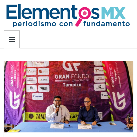
Saltar
al
contenido
Elementosmx
Periodismo
con
fundamento