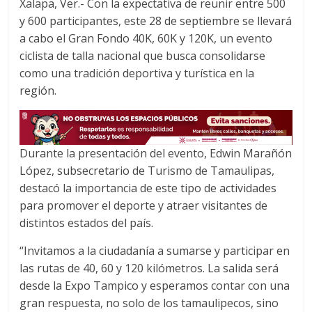
Xalapa, Ver.- Con la expectativa de reunir entre 500
b
t
s
y 600 participantes, este 28 de septiembre se llevará
o
e
A
a cabo el Gran Fondo 40K, 60K y 120K, un evento
o
r
p
ciclista de talla nacional que busca consolidarse
k
p
como una tradición deportiva y turística en la
región.
Durante la presentación del evento, Edwin Marañón
López, subsecretario de Turismo de Tamaulipas,
destacó la importancia de este tipo de actividades
para promover el deporte y atraer visitantes de
distintos estados del país.
“Invitamos a la ciudadanía a sumarse y participar en
las rutas de 40, 60 y 120 kilómetros. La salida será
desde la Expo Tampico y esperamos contar con una
gran respuesta, no solo de los tamaulipecos, sino