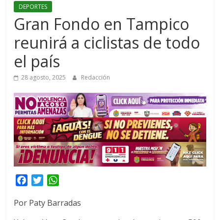
DEPORTES
Gran Fondo en Tampico
reunirá a ciclistas de todo
el país
28 agosto, 2025
Redacción
F
T
W
a
w
h
Por Paty Barradas
c
i
a
e
t
t