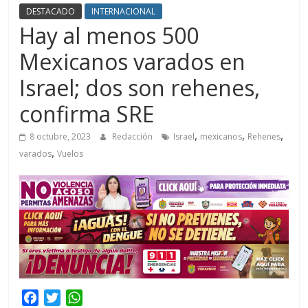
DESTACADO
INTERNACIONAL
Hay al menos 500
Mexicanos varados en
Israel; dos son rehenes,
confirma SRE
,
,
,
8 octubre, 2023
Redacción
Israel
mexicanos
Rehenes
,
varados
Vuelos
F
T
W