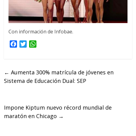
Con información de Infobae.
F
T
W
a
w
h
c
i
a
e
t
t
←
Aumenta 300% matrícula de jóvenes en
b
t
s
Sistema de Educación Dual: SEP
o
e
A
o
r
p
k
p
Impone Kiptum nuevo récord mundial de
maratón en Chicago
→