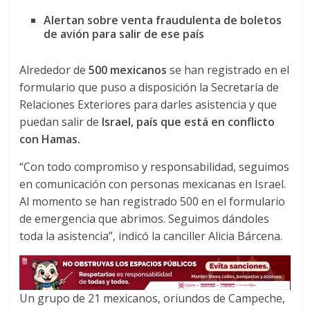
a
w
h
Alertan sobre venta fraudulenta de boletos
c
i
a
de avión para salir de ese país
e
t
t
b
t
s
Alrededor de
500 mexicanos
se han registrado en el
o
e
A
formulario que puso a disposición la Secretaría de
o
r
p
Relaciones Exteriores para darles asistencia y que
k
p
puedan salir de
Israel, país que está en conflicto
con Hamas.
“Con todo compromiso y responsabilidad, seguimos
en comunicación con personas mexicanas en Israel.
Al momento se han registrado 500 en el formulario
de emergencia que abrimos. Seguimos dándoles
toda la asistencia”, indicó la canciller Alicia Bárcena.
Un grupo de 21 mexicanos, oriundos de Campeche,