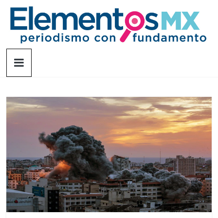
Saltar
al
contenido
Elementosmx
Periodismo
con
fundamento