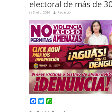
electoral de más de 3
3 julio, 2026
Redacción
F
T
W
a
w
h