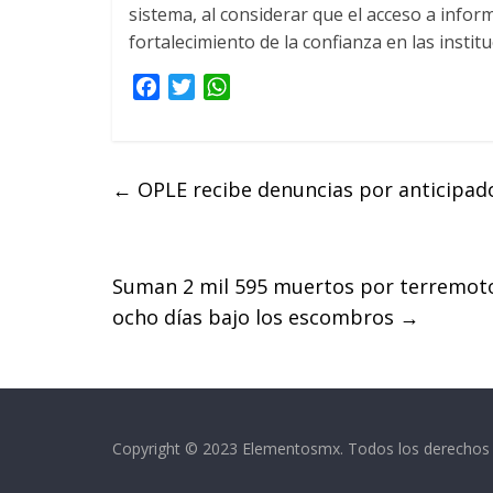
sistema, al considerar que el acceso a inform
fortalecimiento de la confianza en las instit
F
T
W
a
w
h
c
i
a
e
t
t
←
OPLE recibe denuncias por anticipado
b
t
s
o
e
A
o
r
p
k
p
Suman 2 mil 595 muertos por terremoto
ocho días bajo los escombros
→
Copyright © 2023 Elementosmx. Todos los derechos