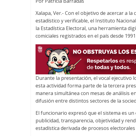
Por Patricia Barradas
c
i
a
e
t
t
Xalapa, Ver.- Con el objetivo de acercar a la
b
t
s
estadístico y verificable, el Instituto Nacio
o
e
A
la Estadística Electoral, una herramienta dig
o
r
p
comiciales registrados en el país desde 1991
k
p
Durante la presentación, el vocal ejecutivo l
esta actividad forma parte de la tercera pres
manera simultánea con mesas de análisis en O
difusión entre distintos sectores de la soci
El funcionario expresó que el sistema es un
publicidad, transparencia, objetividad y ren
estadística derivada de procesos electorales 