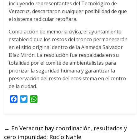
incluyendo representantes del Tecnológico de
Veracruz, descartaron cualquier posibilidad de que
el sistema radicular retoñara.
Como acción de memoria cívica, el ayuntamiento
estableció que los restos del tronco permanecerán
en el sitio original dentro de la Alameda Salvador
Díaz Mirón. La resolución fue respaldada en su
totalidad por el comité de ambientalistas para
priorizar la seguridad humana y garantizar la
preservación del resto del ecosistema en el centro
de la ciudad.
F
T
W
a
w
h
c
i
a
e
t
t
←
En Veracruz hay coordinación, resultados y
b
t
s
cero impunidad: Rocío Nahle
o
e
A