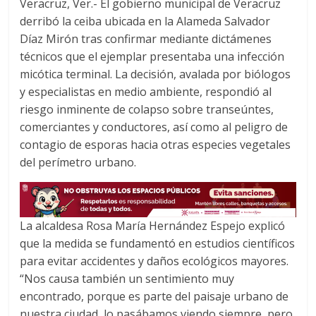
Veracruz, Ver.- El gobierno municipal de Veracruz
b
t
s
derribó la ceiba ubicada en la Alameda Salvador
o
e
A
Díaz Mirón tras confirmar mediante dictámenes
o
r
p
técnicos que el ejemplar presentaba una infección
k
p
micótica terminal. La decisión, avalada por biólogos
y especialistas en medio ambiente, respondió al
riesgo inminente de colapso sobre transeúntes,
comerciantes y conductores, así como al peligro de
contagio de esporas hacia otras especies vegetales
del perímetro urbano.
La alcaldesa Rosa María Hernández Espejo explicó
que la medida se fundamentó en estudios científicos
para evitar accidentes y daños ecológicos mayores.
“Nos causa también un sentimiento muy
encontrado, porque es parte del paisaje urbano de
nuestra ciudad, lo pasábamos viendo siempre, pero