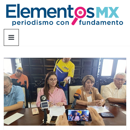
Saltar
al
contenido
Elementosmx
Periodismo
con
fundamento