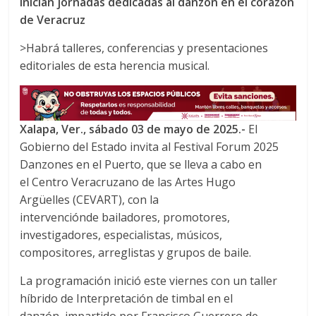
Inician jornadas
dedicadas al danzón
en el corazón
c
i
a
de Veracruz
e
t
t
b
t
s
>Habrá talleres, conferencias y presentaciones
o
e
A
editoriales de esta herencia musical.
o
r
p
k
p
Xalapa, Ver
.,
s
ábado 03
de mayo
de 2025.-
El
Gobierno del Estado invita al Festival Forum 2025
Danzones en el Puerto, que se lleva a cabo en
el Centro Veracruzano de las Artes Hugo
Argüelles (CEVART), con la
intervenciónde bailadores, promotores,
investigadores, especialistas, músicos,
compositores, arreglistas y grupos de baile.
La programación inició este viernes con un taller
híbrido de Interpretación de timbal en el