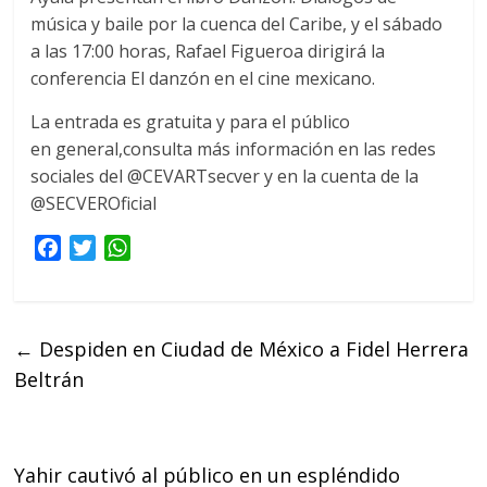
música y baile por la cuenca del Caribe, y el sábado
a las 17:00 horas, Rafael Figueroa dirigirá la
conferencia El danzón en el cine mexicano.
La entrada es gratuita y para el público
en general,consulta más información en las redes
sociales del @CEVARTsecver y en la cuenta de la
@SECVEROficial
F
T
W
a
w
h
c
i
a
e
t
t
←
Despiden en Ciudad de México a Fidel Herrera
b
t
s
Beltrán
o
e
A
o
r
p
k
p
Yahir cautivó al público en un espléndido