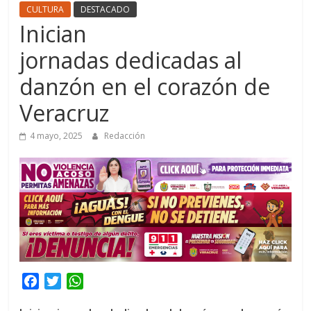
CULTURA
DESTACADO
Inician
jornadas dedicadas al
danzón en el corazón de
Veracruz
4 mayo, 2025
Redacción
F
T
W
a
w
h