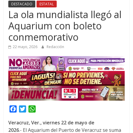
DESTACADO
ESTATAL
La ola mundialista llegó al
Aquarium con boleto
conmemorativo
22 mayo, 2026
Redacción
F
T
W
a
w
h
Veracruz, Ver., viernes
22
de mayo de
c
i
a
2026
.- El Aquarium del Puerto de Veracruz se suma
e
t
t