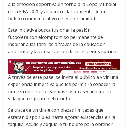
a la emoción deportiva en torno a la Copa Mundial
b
t
s
o
e
A
de la FIFA 2026 y anuncia el lanzamiento de un
o
r
p
boleto conmemorativo de edición limitada.
k
p
Esta iniciativa busca fusionar la pasión
futbolera con elcompromiso permanente de
inspirar a las familias a través de la educación
ambiental y la conservación de las especies marinas.
A través de este pase, se invita al público a vivir una
experiencia inmersiva que les permitirá conocer la
riqueza de los ecosistemas costeros y admirar la
vida que resguarda el recinto.
Se trata de un tiraje con piezas limitadas que
estarán disponibles hasta agotar existencias en la
taquilla. Acude y adquiere tu boleto para obtener