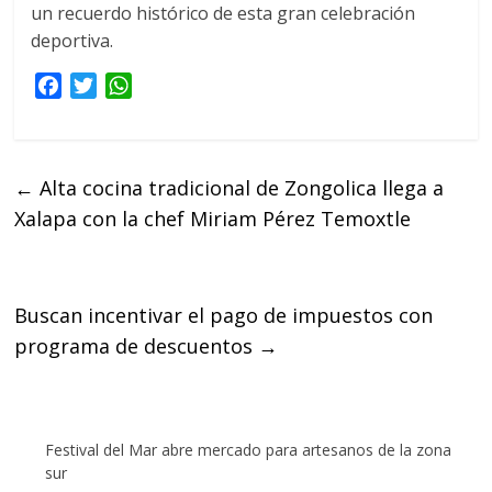
un recuerdo histórico de esta gran celebración
deportiva.
F
T
W
a
w
h
c
i
a
e
t
t
←
Alta cocina tradicional de Zongolica llega a
b
t
s
Xalapa con la chef Miriam Pérez Temoxtle
o
e
A
o
r
p
k
p
Buscan incentivar el pago de impuestos con
programa de descuentos
→
Festival del Mar abre mercado para artesanos de la zona
sur