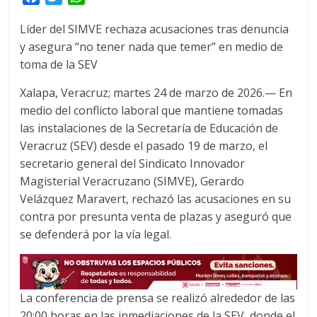
a
w
h
Líder del SIMVE rechaza acusaciones tras denuncia
c
i
a
y asegura “no tener nada que temer” en medio de
e
t
t
toma de la SEV
b
t
s
o
e
A
Xalapa, Veracruz; martes 24 de marzo de 2026.— En
o
r
p
medio del conflicto laboral que mantiene tomadas
k
p
las instalaciones de la Secretaría de Educación de
Veracruz (SEV) desde el pasado 19 de marzo, el
secretario general del Sindicato Innovador
Magisterial Veracruzano (SIMVE), Gerardo
Velázquez Maravert, rechazó las acusaciones en su
contra por presunta venta de plazas y aseguró que
se defenderá por la vía legal.
La conferencia de prensa se realizó alrededor de las
20:00 horas en las inmediaciones de la SEV, donde el