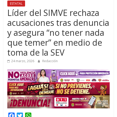
ESTATAL
Líder del SIMVE rechaza
acusaciones tras denuncia
y asegura “no tener nada
que temer” en medio de
toma de la SEV
24 marzo, 2026
Redacción
F
T
W