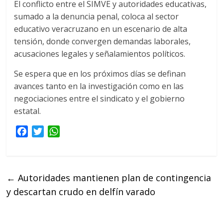
El conflicto entre el SIMVE y autoridades educativas,
sumado a la denuncia penal, coloca al sector
educativo veracruzano en un escenario de alta
tensión, donde convergen demandas laborales,
acusaciones legales y señalamientos políticos.
Se espera que en los próximos días se definan
avances tanto en la investigación como en las
negociaciones entre el sindicato y el gobierno
estatal.
F
T
W
a
w
h
c
i
a
e
t
t
←
Autoridades mantienen plan de contingencia
b
t
s
y descartan crudo en delfín varado
o
e
A
o
r
p
k
p