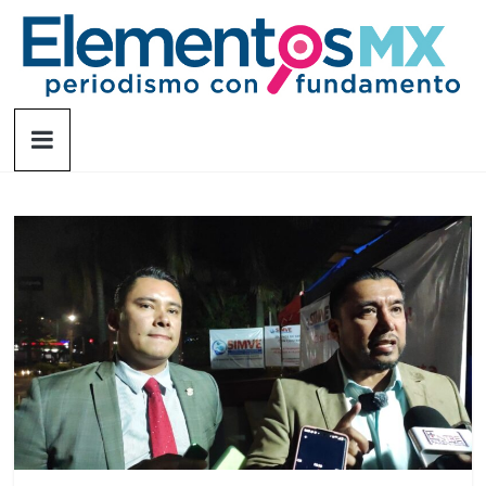
Saltar
al
contenido
Elementosmx
Periodismo
con
fundamento